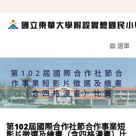
跳
轉
至
主
要
選單
內
容
第102屆國際合作社節合
作事業短影片徵選及繪畫
（含四格漫畫）比賽
第102屆國際合作社節合作事業短
影片徵選及繪畫（含四格漫畫）比