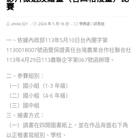
賽
Post
Post
Post
efshlc321
2024 年 5 月 16 日
學務處
/
訓育組
author:
published:
category:
一、依據內政部113年5月10日台內團字第
1130018007號函暨保證責任台灣農業合作社聯合社
113年4月29日113農聯企字第067號函辦理。
二、參賽組別：
（一）國小組（1-3 年級）
（二）國小組（4-6 年級）
（三）國中組
三、繪畫方式：
（一）請畫在四開圖畫紙上，並在作品背面右下角
以正楷書寫組別、學校、