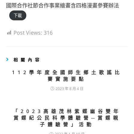
國際合作社節合作事業繪畫含四格漫畫參賽辦法
下載
Post Views:
316
相關內容
112學年度全國師生鄉土歌謠比
賽實施要點
2023 年 8 月 4 日
「2023高雄茂林紫蝶幽谷雙年
賞蝶紀公民科學體驗營─賞蝶親
子體驗營」活動