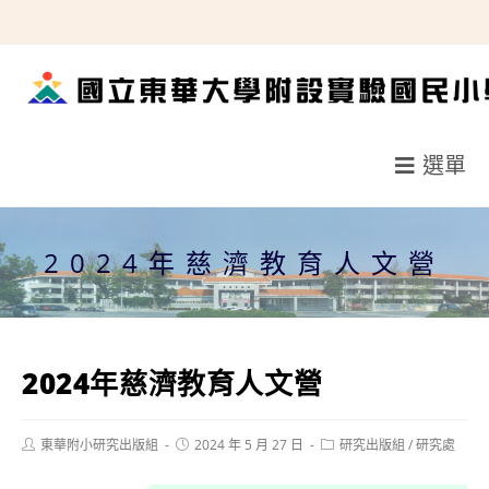
跳
轉
至
主
要
選單
內
容
2024年慈濟教育人文營
2024年慈濟教育人文營
Post
Post
Post
東華附小研究出版組
2024 年 5 月 27 日
研究出版組
/
研究處
author:
published:
category: