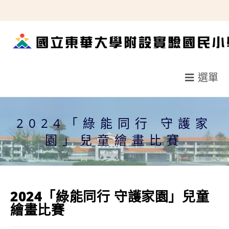
跳
轉
至
主
要
選單
內
容
2024「綠能同行 守護家
園」兒童繪畫比賽
2024「綠能同行 守護家園」兒童
繪畫比賽