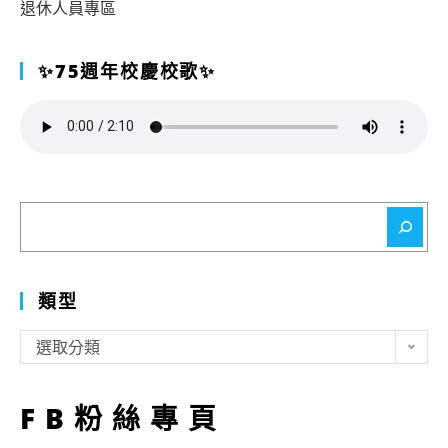
退休人員專區
✨75週年校慶校歌✨
搜
尋
類型
類
選取分類
型
FB粉絲專頁