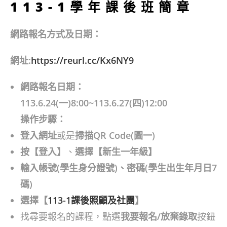
113-1學年課後班簡章
網路報名方式及日期：
網址:
https://reurl.cc/Kx6NY9
網路報名日期：
113.6.24(一)8:00~113.6.27(四)12:00
操作步驟：
登入網址
或是
掃描QR Code(圖一)
按【登入】
、
選擇【新生一年級】
輸入帳號(學生身分證號)、密碼(學生出生年月日7
碼)
選擇【
113-1課後照顧及社團
】
找尋要報名的課程，點選
我要報名/放棄錄取
按鈕