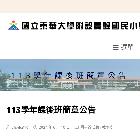
跳
轉
至
主
要
選單
內
容
113學年課後班簡章公告
113學年課後班簡章公告
Post
Post
Post
efshlc310
2024 年 6 月 10 日
圖書館活動
/
教務處
author:
published:
category: