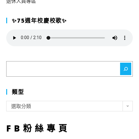
退休人員專區
✨75週年校慶校歌✨
搜
尋
類型
類
選取分類
型
FB粉絲專頁