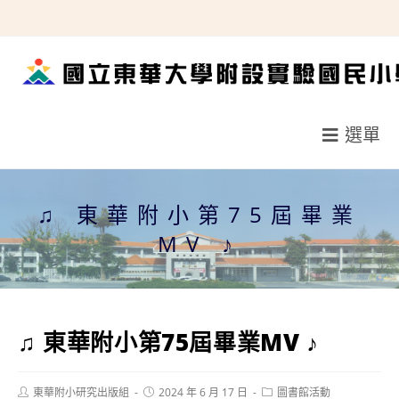
跳
轉
至
主
要
選單
內
容
♫ 東華附小第75屆畢業
MV ♪
♫ 東華附小第75屆畢業MV ♪
Post
Post
Post
東華附小研究出版組
2024 年 6 月 17 日
圖書館活動