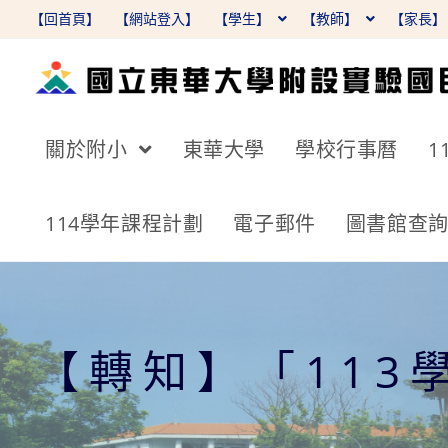
跳
【回首頁】
【網站登入】
【學生】
【教師】
【家長
轉
至
主
要
關於附小
東華大學
學校行事曆
1
內
容
114學年課程計劃
電子郵件
圖書館查
【轉知】「113