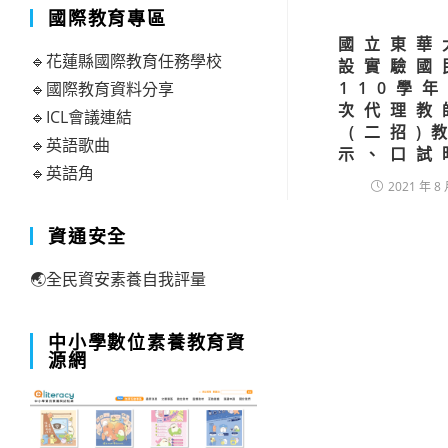
國際教育專區
國立東華
🔹花蓮縣國際教育任務學校
設實驗國
110學
🔹國際教育資料分享
次代理教
🔹ICL會議連結
(二招)
🔹英語歌曲
示、口試
🔹英語角
2021 年 8 
資通安全
🌏全民資安素養自我評量
中小學數位素養教育資
源網