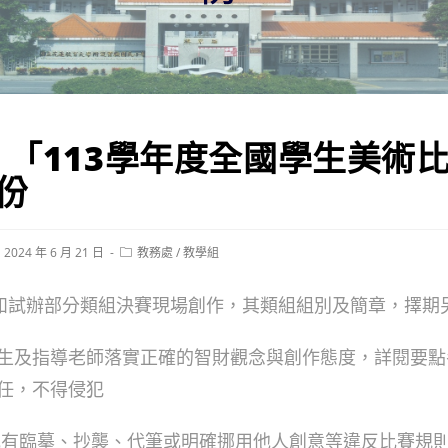
】「113學年度全國學生美術
份
st
Post
2024 年 6 月 21 日
教務處
/
教學組
blished:
category:
度如試辦部分類組決賽現場創作，其類組組別及簡章，擇期
生及指導老師落實正確的智財觀念與創作態度，詳閱要點
任，不得侵犯
或有臨摹、抄襲、代筆或明確挪用他人創意等違反比賽規