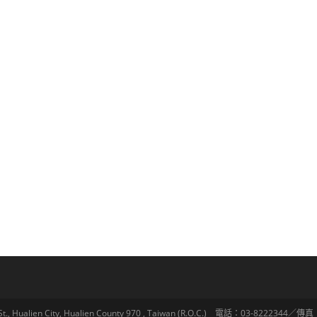
lien City, Hualien County 970 , Taiwan (R.O.C.) 電話：03-8222344／傳真：03