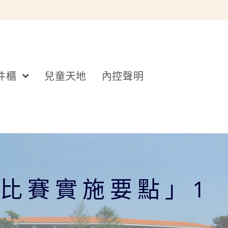
件櫃
兒童天地
內控聲明
術比賽實施要點」1