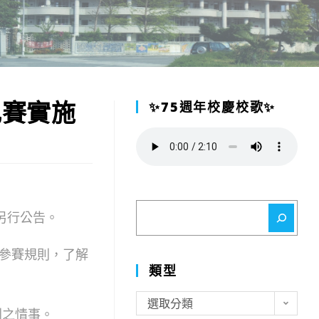
比賽實施
✨75週年校慶校歌✨
搜
另行公告。
尋
參賽規則，了解
類型
類
選取分類
則之情事。