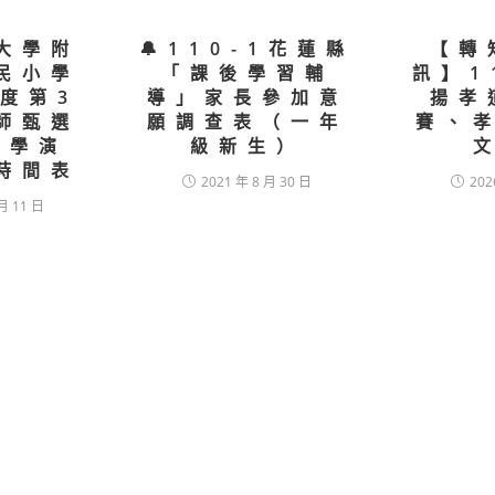
大學附
🔔110-1花蓮縣
【轉
民小學
「課後學習輔
訊】1
年度第3
導」家長參加意
揚孝
師甄選
願調查表（一年
賽、
教學演
級新生）
時間表
2021 年 8 月 30 日
202
月 11 日