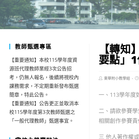
【轉知
教師甄選專區
要點」1
【重要通知】本校115學年度資
源班代理教師業經3次公告招
考，仍無人報名，後續將視校內
Post
Po
東華附小教學組
author:
pu
課務需求，不定期重新發布甄選
一、113學年
簡章，特此公告。
【重要通知】公告更正並取消本
二、請欲參賽學
校115學年度第3次教師甄選之
相關創作參賽責
「一般代理教師」甄選事宜。
三 他人著作權