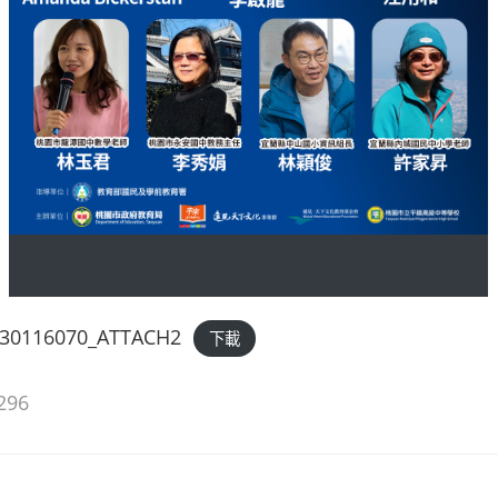
130116070_ATTACH2
下載
296