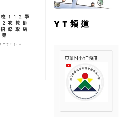
校112學
YT頻道
第2次教師
3招錄取結
果
3 年 7 月 14 日
東華附小YT頻道