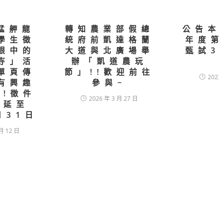
2艋舺龍
轉知農業部假總
公告本
學生徵
統府前凱達格蘭
年度
眼中的
大道與北廣場舉
甄試
寺」活
辦「凱道農玩
單頁傳
節」!!歡迎前往
202
有興趣
參與~
!!徵件
2026 年 3 月 27 日
順延至
月31日
月 12 日