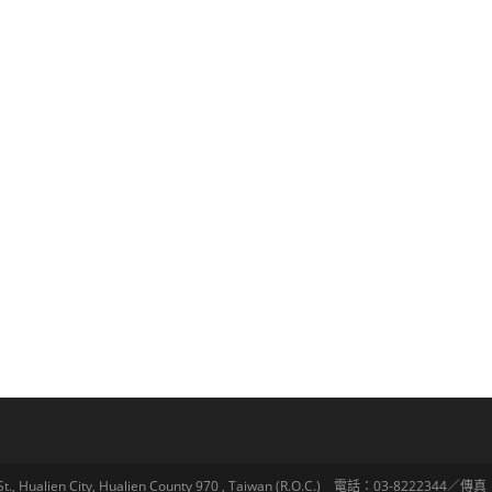
lien City, Hualien County 970 , Taiwan (R.O.C.) 電話：03-8222344／傳真：03