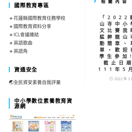
相關內容
國際教育專區
「202
🔹花蓮縣國際教育任務學校
山寺中小
🔹國際教育資料分享
文比賽我
🔹ICL會議連結
艋舺龍山
🔹英語歌曲
動簡章、
單，歡迎
🔹英語角
學生參加
截止日
資通安全
111年5
2022 年 3 
🌏全民資安素養自我評量
中小學數位素養教育資
源網