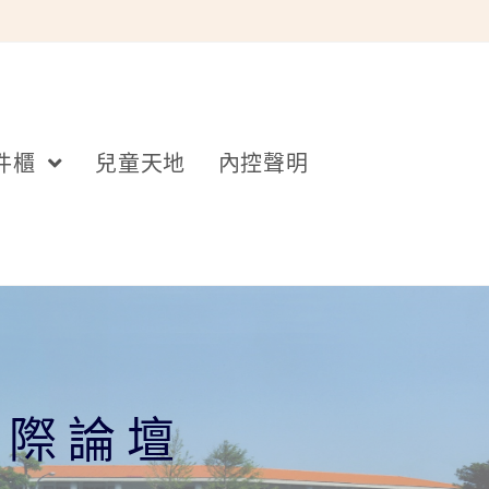
件櫃
兒童天地
內控聲明
國際論壇