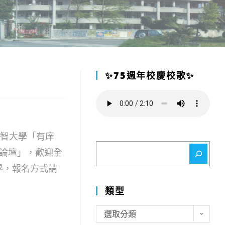
✨75週年校慶校歌✨
元智大學「有庠
搜
際論壇」，歡迎全
尋
舉，報名方式請
類型
類
選取分類