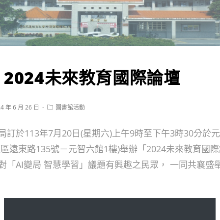
2024未來教育國際論壇
Post
4 年 6 月 26 日
圖書館活動
hed:
category:
訂於113年7月20日(星期六)上午9時至下午3時30分於
區遠東路135號－元智六館1樓)舉辦「2024未來教育國
對「AI變局 智慧學習」議題有興趣之民眾， 一同共襄盛