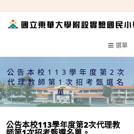
跳
轉
至
主
要
選單
內
容
公告本校113學年度第2次
代理教師第1次招考甄選名
單。
公告本校113學年度第2次代理教
師第1次招考甄選名單。