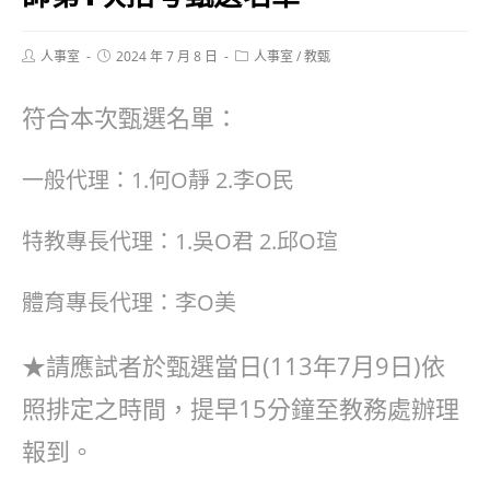
Post
Post
Post
人事室
2024 年 7 月 8 日
人事室
/
教甄
author:
published:
category:
符合本次甄選名單：
一般代理：1.何O靜 2.李O民
特教專長代理：1.吳O君 2.邱O瑄
體育專長代理：李O美
★請應試者於甄選當日(113年7月9日)依
照排定之時間，提早15分鐘至教務處辦理
報到。