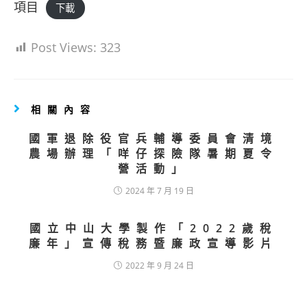
項目
下載
Post Views:
323
相關內容
國軍退除役官兵輔導委員會清境
農場辦理「咩仔探險隊暑期夏令
營活動」
2024 年 7 月 19 日
國立中山大學製作「2022歲稅
廉年」宣傳稅務暨廉政宣導影片
2022 年 9 月 24 日