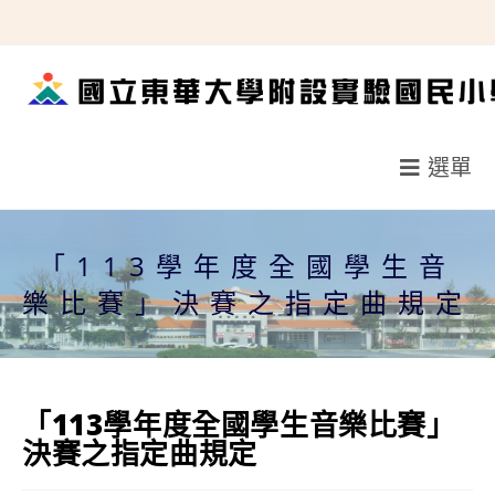
跳
轉
至
主
要
選單
內
容
「113學年度全國學生音
樂比賽」決賽之指定曲規定
「113學年度全國學生音樂比賽」
決賽之指定曲規定