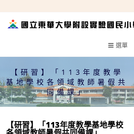
跳
轉
至
主
要
選單
內
容
【研習】「113年度教學
基地學校各領域教師暑假共
同備課」
【研習】「113年度教學基地學校
各領域教師暑假共同備課」