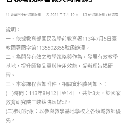
Post
Post
Post
東華附小研究出版組
2024 年 7 月 19 日
研究出版組
/
研究處
author:
published:
category:
說明：
一、依據教育部國民及學前教育署113年7月5日臺
教國署國字第1135502855號函辦理。
二、為開發有效之教學策略與作為，發展有效教學
基地，提升師資品質與培用效能，爰辦理旨揭研
習。
三、本案課程表如附件，相關資料臚列如下：
(一)時間：113年8月12日至14日，共計3天，於國家
教育研究院三峽總院區辦理。
(二)參加對象：以參與教學基地學校之各領域教師優
先。