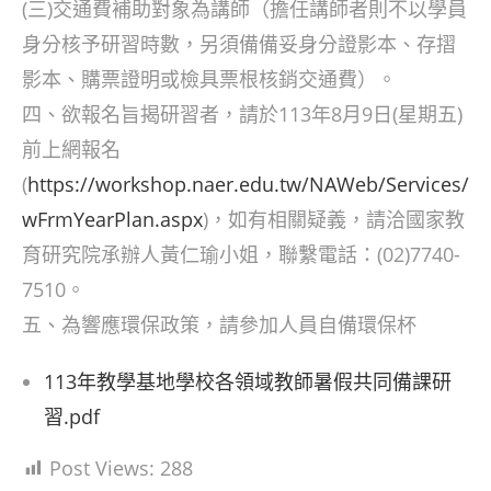
(三)交通費補助對象為講師（擔任講師者則不以學員
身分核予研習時數，另須備備妥身分證影本、存摺
影本、購票證明或檢具票根核銷交通費）。
四、欲報名旨揭研習者，請於113年8月9日(星期五)
前上網報名
(
https://workshop.naer.edu.tw/NAWeb/Services/
wFrmYearPlan.aspx
)，如有相關疑義，請洽國家教
育研究院承辦人黃仁瑜小姐，聯繫電話：(02)7740-
7510。
五、為響應環保政策，請參加人員自備環保杯
113年教學基地學校各領域教師暑假共同備課研
習.pdf
Post Views:
288