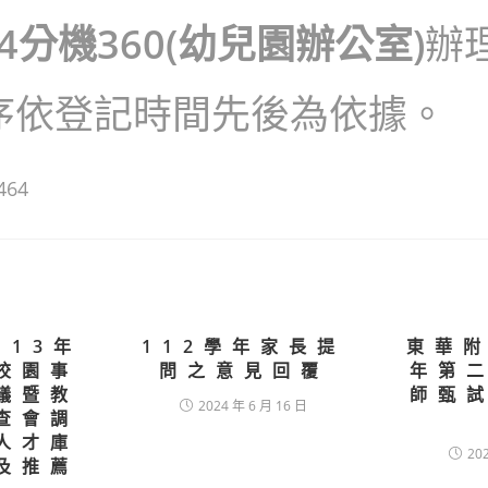
44分機360(幼兒園辦公室)
辦
序依登記時間先後為依據。
464
113年
112學年家長提
東華附
校園事
問之意見回覆
年第
議暨教
師甄
2024 年 6 月 16 日
查會調
人才庫
20
及推薦