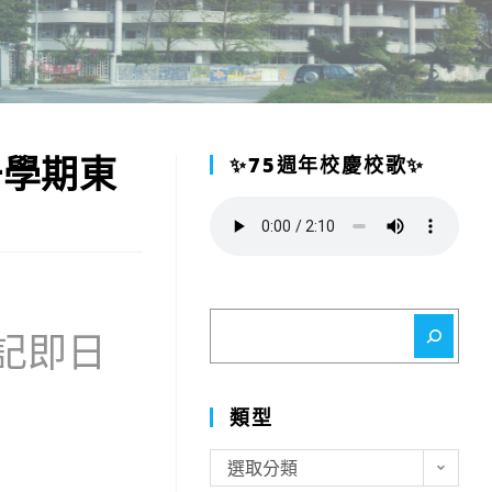
一學期東
✨75週年校慶校歌✨
搜
記即日
尋
類型
類
選取分類