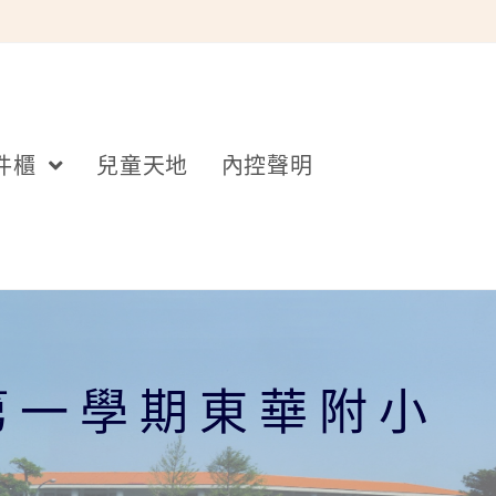
件櫃
兒童天地
內控聲明
第一學期東華附小