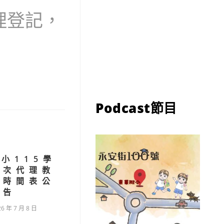
理登記，
Podcast節目
小115學
二次代理教
試時間表公
告
26 年 7 月 8 日