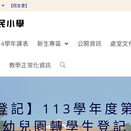
】
【校友會】
14學年課表
新生專區
公開資訊
處室文
詢
教學正常化資訊
登記】113學年度
幼兒園轉學生登記