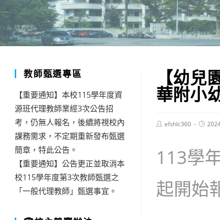
【幼兒
教師甄選專區
華附小
【重要通知】本校115學年度資
源班代理教師業經3次公告招
考，仍無人報名，後續將視校內
Post
Post
efshlc360
202
author:
publish
課務需求，不定期重新發布甄選
簡章，特此公告。
113
【重要通知】公告更正並取消本
校115學年度第3次教師甄選之
起開始
「一般代理教師」甄選事宜。