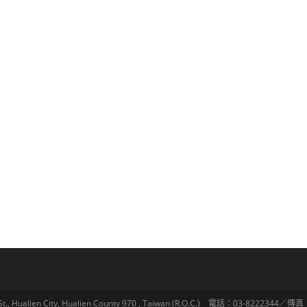
lien City, Hualien County 970 , Taiwan (R.O.C.) 電話：03-8222344／傳真：03