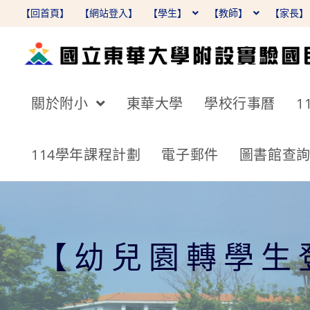
跳
【回首頁】
【網站登入】
【學生】
【教師】
【家長
轉
至
主
要
關於附小
東華大學
學校行事曆
1
內
容
114學年課程計劃
電子郵件
圖書館查
【幼兒園轉學生