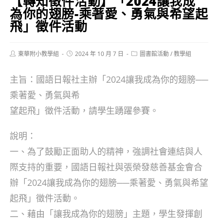
【轉知徵件活動】「2024讓我成
為你的翅膀-乘著愛、勇氣與希望起
飛」徵件活動
Post
Post
Post
東華附小教學組
2024 年 10 月 7 日
圖書館活動
/
教學組
author:
published:
category:
主旨：國語日報社主辦「2024讓我成為你的翅膀──
乘著愛、勇氣與希
望起飛」徵件活動，請學生踴躍參賽。
說明：
一、為了鼓勵正面助人的精神，強調社會連結與人
際支持的重要，國語日報社與張榮發慈善基金會合
辦「2024讓我成為你的翅膀──乘著愛、勇氣與希望
起飛」徵件活動。
二、藉由「讓我成為你的翅膀」主題，學生發揮創