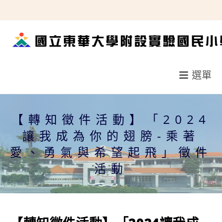
跳
轉
至
主
要
選單
內
容
【轉知徵件活動】「2024
讓我成為你的翅膀-乘著
愛、勇氣與希望起飛」徵件
活動