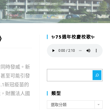
》
✨75週年校慶校歌✨
會同時發威。新
搜
，甚至可能引發
尋
.1新冠疫苗的
識，財團法人國
類型
類
選取分類