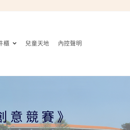
件櫃
兒童天地
內控聲明
隊創意競賽》