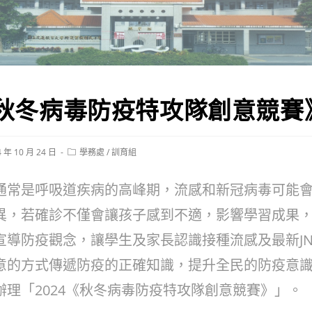
《秋冬病毒防疫特攻隊創意競賽
Post
4 年 10 月 24 日
學務處
/
訓育組
ed:
category:
通常是呼吸道疾病的高峰期，流感和新冠病毒可能
異，若確診不僅會讓孩子感到不適，影響學習成果
宣導防疫觀念，讓學生及家長認識接種流感及最新JN
意的方式傳遞防疫的正確知識，提升全民的防疫意
辦理「2024《秋冬病毒防疫特攻隊創意競賽》」。