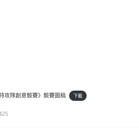
特攻隊創意競賽》競賽圖稿
下載
425