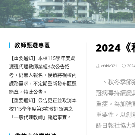
2024
教師甄選專區
【重要通知】本校115學年度資
Post
Post
源班代理教師業經3次公告招
efshlc321
202
author:
publish
考，仍無人報名，後續將視校內
一、秋冬季節
課務需求，不定期重新發布甄選
簡章，特此公告。
冠病毒持續變
【重要通知】公告更正並取消本
重症。為加強
校115學年度第3次教師甄選之
重要性，以創
「一般代理教師」甄選事宜。
語日報社協力