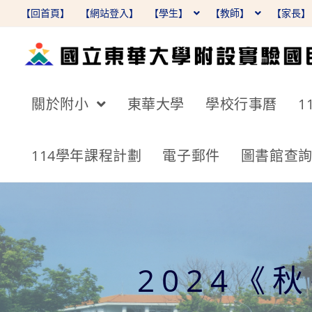
跳
【回首頁】
【網站登入】
【學生】
【教師】
【家長
轉
至
主
要
關於附小
東華大學
學校行事曆
1
內
容
114學年課程計劃
電子郵件
圖書館查
2024《