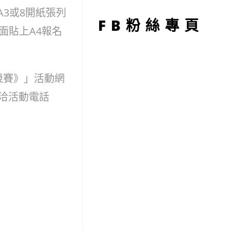
型
3或8開紙張列
FB粉絲專頁
面貼上A4報名
競賽》」活動網
g/ 或洽活動電話