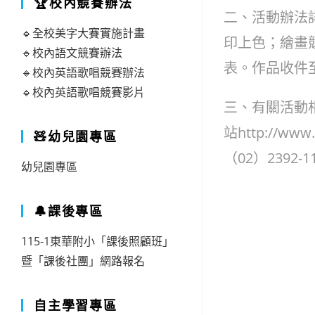
🏆校內競賽辦法
二、活動辦法
🔹全校美字大賽實施計畫
印上色；繪畫
🔹校內語文競賽辦法
表。作品收件至
🔹校內英語歌唱競賽辦法
🔹校內英語歌唱競賽影片
三、有關活動
站http://www
🧸幼兒園專區
（02）2392-1
幼兒園專區
🔔課後專區
115-1東華附小「課後照顧班」
暨「課後社團」網路報名
自主學習專區