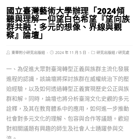
國立臺灣藝術大學辦理「2024傾
聽與理解—仰望白色希望『望向族
群共融：多元的想像、界線與觀
察』論壇」
Post
Post
Post
東華附小研究出版組
2024 年 11 月 5 日
研究出版組
/
研究處
author:
published:
category:
一、為促進大眾對臺灣轉型正義與族群主流化發展
進程的認識，該論壇將探討族群在威權統治下的壓
迫經驗，以及如何透過轉型正義實現歷史公正與族
群和解。同時，論壇也將分析臺灣文化史觀的多元
詮釋，及其在教育體系中的應用，如何進一步推動
社會對多元文化的理解、包容與合作等議題。歡迎
對相關議題有興趣的師生及社會人士踴躍參與交
流。