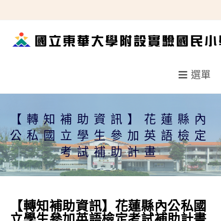
跳
轉
至
主
要
選單
內
容
【轉知補助資訊】花蓮縣內
公私國立學生參加英語檢定
考試補助計畫
【轉知補助資訊】花蓮縣內公私國
立學生參加英語檢定考試補助計畫