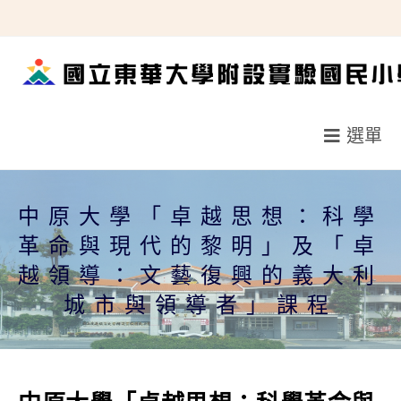
跳
轉
至
主
要
選單
內
容
中原大學「卓越思想：科學
革命與現代的黎明」及「卓
越領導：文藝復興的義大利
城市與領導者」課程