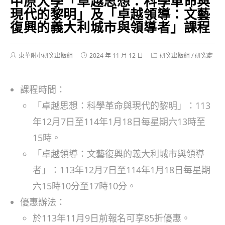
中原大學「卓越思想：科學革命與
現代的黎明」及「卓越領導：文藝
復興的義大利城市與領導者」課程
Post
Post
Post
東華附小研究出版組
2024 年 11 月 12 日
研究出版組
/
研究處
author:
published:
category:
課程時間：
「卓越思想：科學革命與現代的黎明」：113
年12月7日至114年1月18日每星期六13時至
15時。
「卓越領導：文藝復興的義大利城市與領導
者」：113年12月7日至114年1月18日每星期
六15時10分至17時10分。
優惠辦法：
於113年11月9日前報名可享85折優惠。