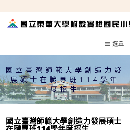
跳
轉
至
主
要
選單
內
容
國立臺灣師範大學創造力發
展碩士在職專班114學年
度招生
國立臺灣師範大學創造力發展碩士
在職專班114學年度招生