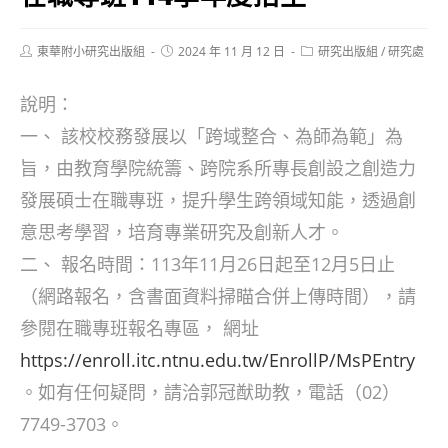
Post
Post
Post
東華附小研究出版組
2024 年 11 月 12 日
研究出版組
/
研究處
author:
published:
category:
說明：
一、 該校校務發展以「跨域整合、為師為範」為
旨，由教育學院統籌、跨院系所專長創設之創造力
發展碩士在職專班，提升學生跨領域知能，透過創
意思考學習，培育專業研究及創新人才。
二、 報名時間：113年11月26日起至12月5日止
（網路報名，含書面資料掃瞄合併上傳時間），請
參閱在職專班報名專區， 網址
https://enroll.itc.ntnu.edu.tw/EnrollP/MsPEntry
。如有任何疑問，請洽郭冠猷助教，電話（02）
7749-3703。