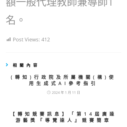
額一般代理教師兼導師1
名。
Post Views:
412
相關內容
(轉知)行政院及所屬機關(構)使
用生成式AI參考指引
2024 年 1 月 11 日
【轉知競賽訊息】「第14屆廣達
游藝獎『導覽達人』競賽簡章