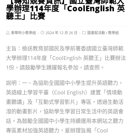
【轉知競賽資訊】國立臺灣師範大
學辦理114年度「CoolEnglish 英
聽王」比賽
Post
Post
Post
東華附小教學組
2024 年 12 月 26 日
圖書館活動
/
教學組
author:
published:
category:
主旨：檢送教育部國民及學前署委請國立臺灣師範
大學辦理114年度「CoolEnglish 英聽王」比賽辦法
1份，請鼓勵學生踴躍報名參加，請查照。
說明：一、為協助全國國中小學生提升英語聽力，
英語線上學習平臺（Cool English）建置「情境動
畫聽講」及「互動式學習影片」專區，透過生動活
潑的動畫影片，協助學生學習日常生活中的英語會
話。為鼓勵全國國中小學生持續運用本網站之聽力
專區素材加強英語聽力，爰辦理旨揭「Cool