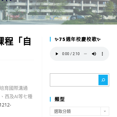
課程「自
✨75週年校慶校歌✨
搜
尋
培育國際溝通
、西及AI等七種
類型
1212-
類
選取分類