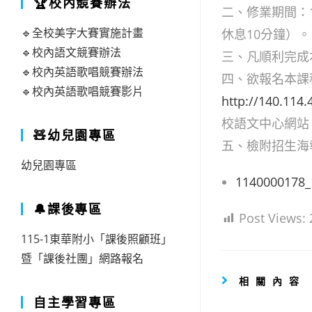
🏆校內競賽辦法
二、修業期間：1
🔹全校美字大賽實施計畫
休息10分鐘）。
🔹校內語文競賽辦法
三、凡順利完成
🔹校內英語歌唱競賽辦法
四、欲報名本課
🔹校內英語歌唱競賽影片
http://140.114
校語文中心網站
🧸幼兒園專區
五、檢附招生海
幼兒園專區
1140000178_
🔔課後專區
Post Views:
115-1東華附小「課後照顧班」
暨「課後社團」網路報名
相關內容
自主學習專區