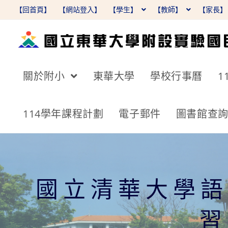
跳
【回首頁】
【網站登入】
【學生】
【教師】
【家長
轉
至
主
要
關於附小
東華大學
學校行事曆
1
內
容
114學年課程計劃
電子郵件
圖書館查
國立清華大學語
習