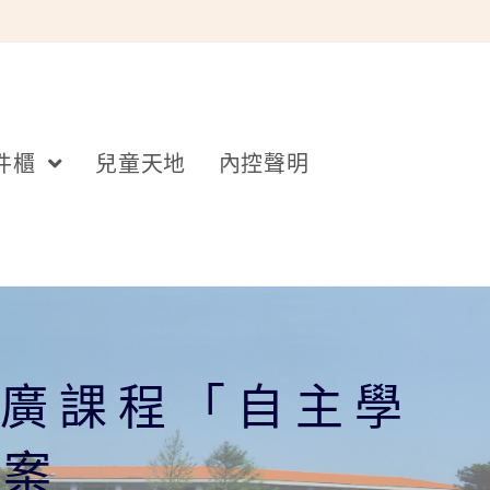
件櫃
兒童天地
內控聲明
推廣課程「自主學
方案