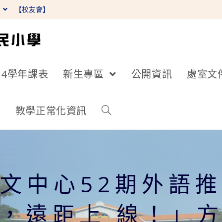
】
【校友會】
14學年課表
新生專區
公開資訊
處室文
詢
教學正常化資訊
文中心52期外語
，遠距上 線！」