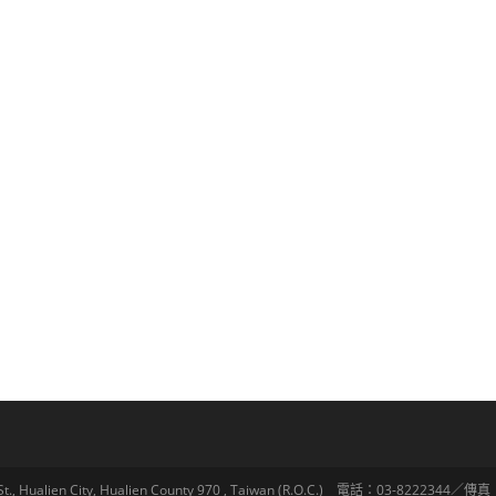
lien City, Hualien County 970 , Taiwan (R.O.C.) 電話：03-8222344／傳真：03