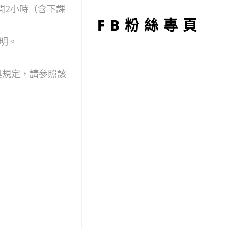
型
時間2小時（含下課
FB粉絲專頁
明。
與規定，請參照該