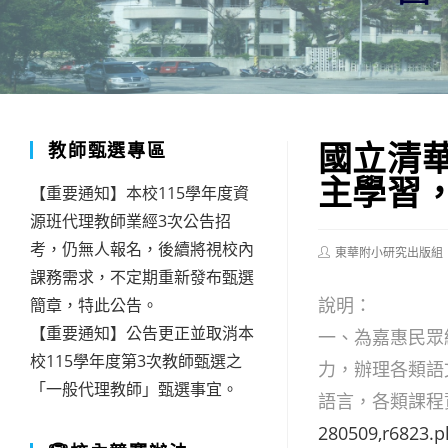
國立清
教師甄選專區
主學習
【重要通知】本校115學年度資
源班代理教師業經3次公告招
考，仍無人報名，後續將視校內
Post
東華附小研究出版組
author:
課務需求，不定期重新發布甄選
說明：
簡章，特此公告。
【重要通知】公告更正並取消本
一、為嘉惠民眾
校115學年度第3次教師甄選之
力，辦理各類語
「一般代理教師」甄選事宜。
語言，各類課程
280509,r6823.