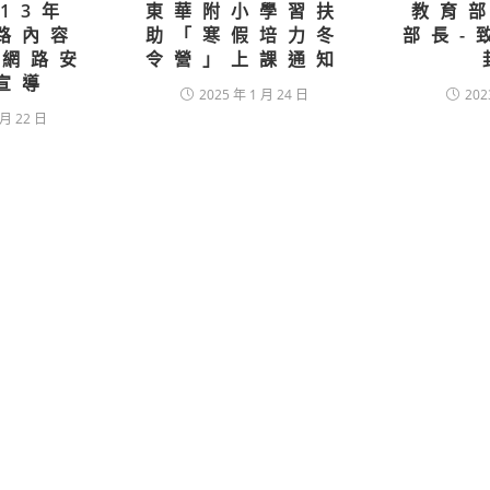
113年
東華附小學習扶
教育
網路內容
助「寒假培力冬
部長-
-網路安
令營」上課通知
宣導
2025 年 1 月 24 日
202
 月 22 日