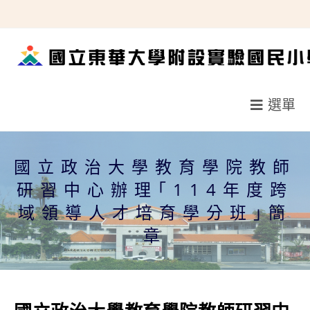
跳
轉
至
主
要
選單
內
容
國立政治大學教育學院教師
研習中心辦理｢114年度跨
域領導人才培育學分班｣簡
章