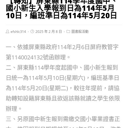
【轉知】屏東縣114學年度國中、
國小新生入學報到日為114年5月
10日，編班準日為114年5月20日
Post
Post
Post
efshlc314
2025 年 2 月 8 日
圖書館活動
author:
published:
category:
一、依據屏東縣政府114年2月6日屏府教管字
第1140024132號函辦理。
二、屏東縣114學年度起國中、國小新生報到
日統一為114年5月10日(星期六)，編班基準日
為114年5月20日(星期二)，較往年提前，請協
助轉知設籍屏東縣且欲返該縣就讀之學生依限
辦理。
三、另原國中新生報到需繳交國小畢業證書正