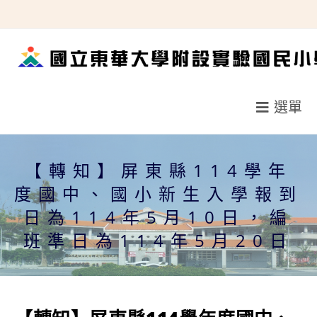
跳
轉
至
主
要
選單
內
容
【轉知】屏東縣114學年
度國中、國小新生入學報到
日為114年5月10日，編
班準日為114年5月20日