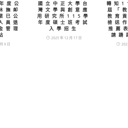
1年度公
國立中正大學台
轉知1
休撫卹
灣文學與創意應
屆「
業已公
用研究所115學
教育
人員退
年度碩士班考試
檢送
金管理
入學招生
推薦
站
請踴
2025 年 12 月 17 日
 月 9 日
202