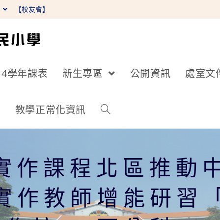
】
【校友會】
14學年課表
新生專區
公開資訊
處室文
詢
教學正常化資訊
實作課程北區推動中心
實作教師增能研習