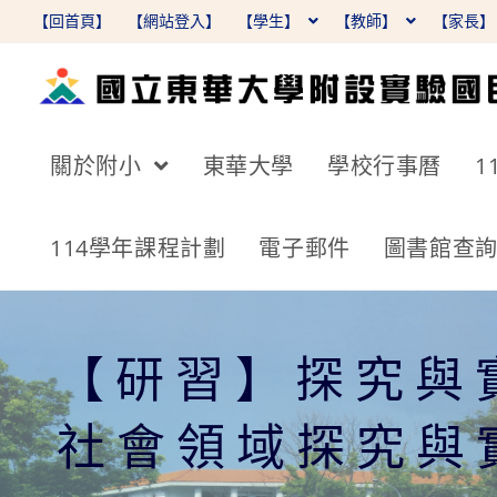
跳
【回首頁】
【網站登入】
【學生】
【教師】
【家長
轉
至
主
要
關於附小
東華大學
學校行事曆
1
內
容
114學年課程計劃
電子郵件
圖書館查
【研習】探究與
社會領域探究與