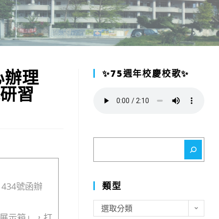
心辦理
✨75週年校慶校歌✨
能研習
搜
尋
類型
434號函辦
類
選取分類
展示箱」，打