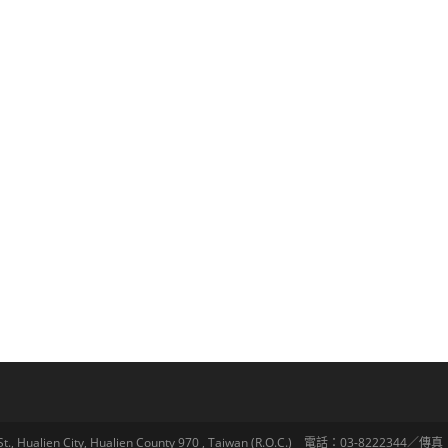
lien City, Hualien County 970 , Taiwan (R.O.C.) 電話：03-8222344／傳真：03