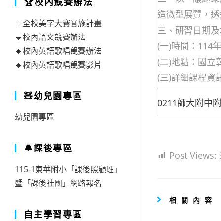
🏆校內競賽辦法
造微型展覽，透
🔹全校美字大賽實施計畫
三、研習日期及
🔹校內語文競賽辦法
(一)時間：11
🔹校內英語歌唱競賽辦法
(二)地點：國
🔹校內英語歌唱競賽影片
(三)詳細課程
🧸幼兒園專區
0211師大附中附
幼兒園專區
🔔課後專區
Post Views:
115-1東華附小「課後照顧班」
暨「課後社團」網路報名
相關內容
自主學習專區