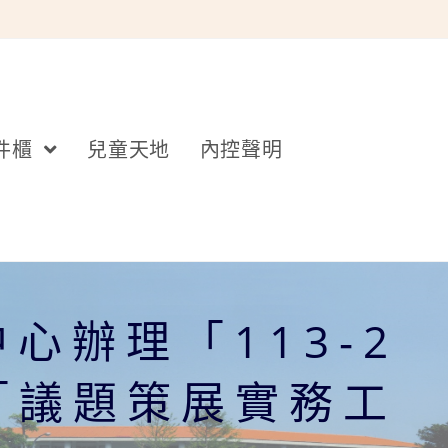
件櫃
兒童天地
內控聲明
辦理「113-2
「議題策展實務工