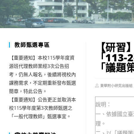
【研習
教師甄選專區
「113
【重要通知】本校115學年度資
「議題策
源班代理教師業經3次公告招
考，仍無人報名，後續將視校內
課務需求，不定期重新發布甄選
Post
東華附小研究出版組
author:
簡章，特此公告。
【重要通知】公告更正並取消本
說明：
校115學年度第3次教師甄選之
一、依據國立臺灣
「一般代理教師」甄選事宜。
理。
二、以「議題策