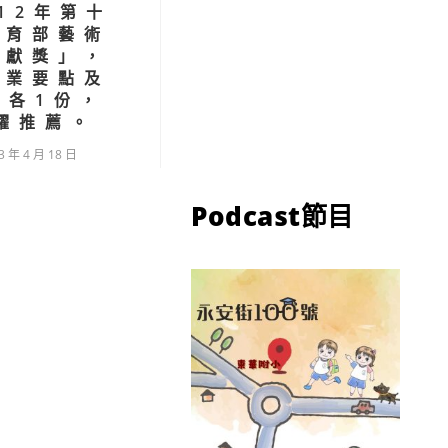
12年第十
教育部藝術
貢獻獎」，
作業要點及
表各1份，
躍推薦。
3 年 4 月 18 日
Podcast節目