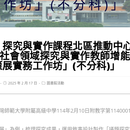
作坊」(不分科)」
】探究與實作課程北區推動中
-2社會領域探究與實作教師增
展實務工作坊」(不分科)」
Post
Post
2025 年 2 月 17 日
圖書館活動
published:
category:
師範大學附屬高級中學114年2月10日附教字第1140001
展」為例，梳理探究成果，運用敘事設計製作「議題探究