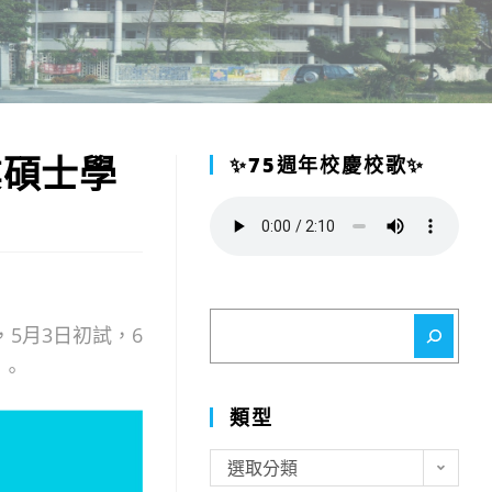
業碩士學
✨75週年校慶校歌✨
搜
，5月3日初試，6
尋
）。
類型
類
選取分類