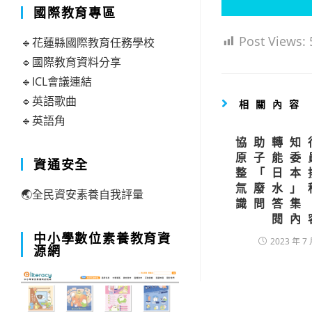
國際教育專區
Post Views:
🔹花蓮縣國際教育任務學校
🔹國際教育資料分享
🔹ICL會議連結
🔹英語歌曲
相關內容
🔹英語角
協助轉知
原子能委
資通安全
整「日本
氚廢水」
🌏全民資安素養自我評量
識問答集
閱內
中小學數位素養教育資
2023 年 7 
源網