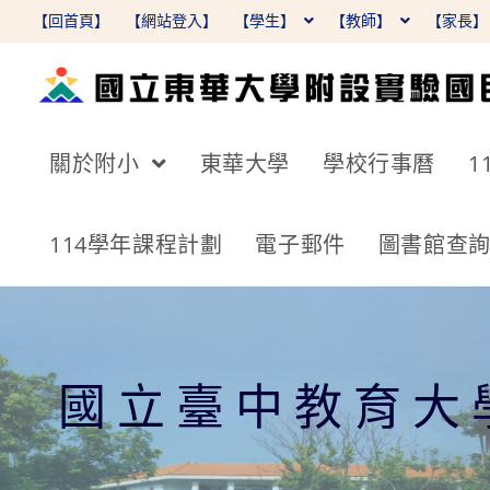
跳
【回首頁】
【網站登入】
【學生】
【教師】
【家長
轉
至
主
要
關於附小
東華大學
學校行事曆
1
內
容
114學年課程計劃
電子郵件
圖書館查
國立臺中教育大