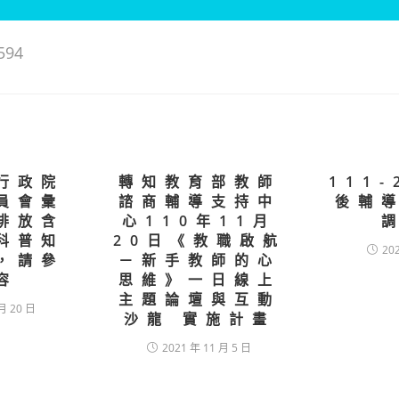
594
行政院
轉知教育部教師
111
員會彙
諮商輔導支持中
後輔
排放含
心110年11月
科普知
20日《教職啟航
20
，請參
－新手教師的心
容
思維》一日線上
主題論壇與互動
月 20 日
沙龍 實施計畫
2021 年 11 月 5 日