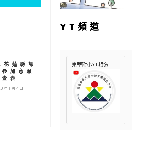
YT頻道
-2花蓮縣課
東華附小YT頻道
導參加意願
調查表
23 年 1 月 4 日