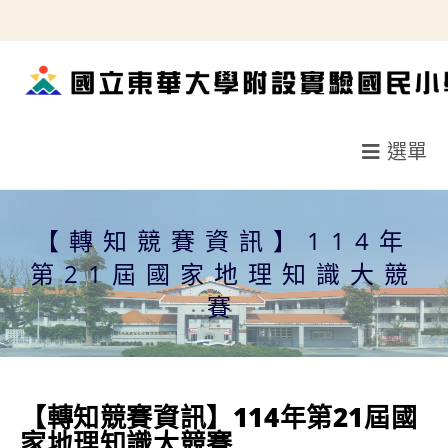
跳
轉
至
主
要
選單
內
容
【轉知競賽資訊】114年
第21屆國家地理知識大競
賽
【轉知競賽資訊】114年第21屆國
家地理知識大競賽