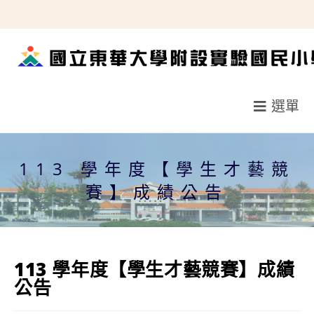
跳
轉
至
主
要
選單
內
容
113 學年度【學生才藝競
賽】成績公告
113 學年度【學生才藝競賽】成績
公告