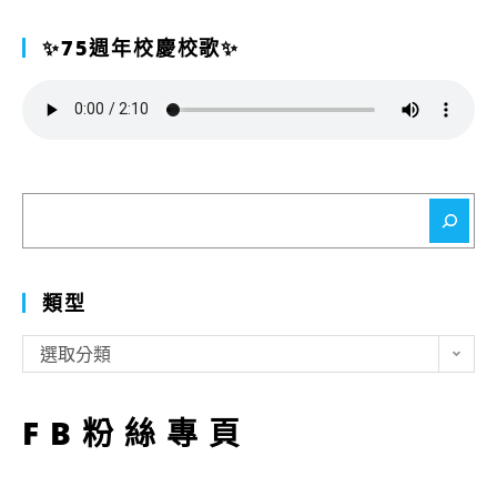
✨75週年校慶校歌✨
搜
尋
類型
類
選取分類
型
FB粉絲專頁