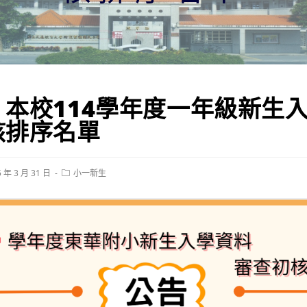
】本校114學年度一年級新生
核排序名單
Post
5 年 3 月 31 日
小一新生
ed:
category: