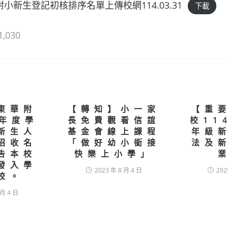
附小新生登記初核排序名單上傳校網114.03.31
下載
1,030
東華附
【轉知】小一家
【重
學年度學
長免費觀看信誼
校11
新生人
基金會線上課程
年級
招收名
「做好幼小銜接
法及
告本校
快樂上小學」
發入學
2023 年 8 月 4 日
202
校。
 月 4 日