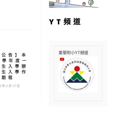
YT頻道
東華附小YT頻道
要公告】本
4學年度一
新生入學辦
新生入學作
業期程
5 年 2 月 17 日