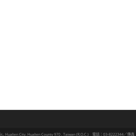
lien City, Hualien County 970 , Taiwan (R.O.C.) 電話：03-8222344／傳真：03