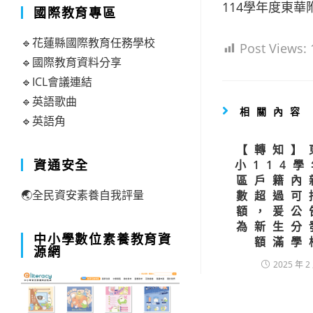
114學年度東華
國際教育專區
🔹花蓮縣國際教育任務學校
Post Views:
🔹國際教育資料分享
🔹ICL會議連結
🔹英語歌曲
相關內容
🔹英語角
【轉知】
資通安全
小114
區戶籍內
🌏全民資安素養自我評量
數超過可
額，爰公
為新生分
中小學數位素養教育資
額滿學
源網
2025 年 2