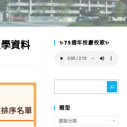
入學資料
✨75週年校慶校歌✨
搜
尋
類型
類
選取分類