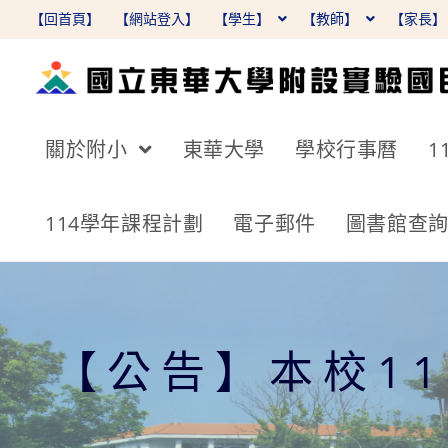
跳
【回首頁】
【網站登入】
【學生】
【教師】
【家長
轉
至
主
要
關於附小
東華大學
學校行事曆
1
內
容
114學年課程計劃
電子郵件
圖書館查
【公告】本校1