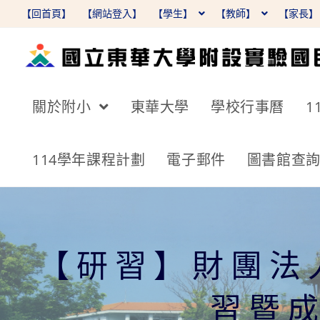
跳
【回首頁】
【網站登入】
【學生】
【教師】
【家長
轉
至
主
要
關於附小
東華大學
學校行事曆
1
內
容
114學年課程計劃
電子郵件
圖書館查
【研習】財團法
習暨