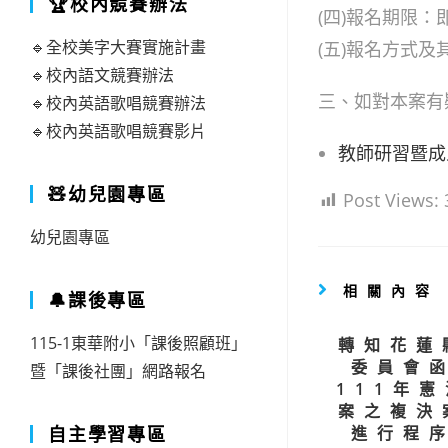
🏆校內競賽辦法
(四)報名期限：
🔹全校美字大賽實施計畫
(五)報名方式
🔹校內語文競賽辦法
三、如對本案有疑
🔹校內英語歌唱競賽辦法
🔹校內英語歌唱競賽影片
教師研習暨成人
🧸幼兒園專區
Post Views:
幼兒園專區
相關內容
🔔課後專區
115-1東華附小「課後照顧班」
轉知花蓮
委員會
暨「課後社團」網路報名
111年
案之複決
自主學習專區
進行程