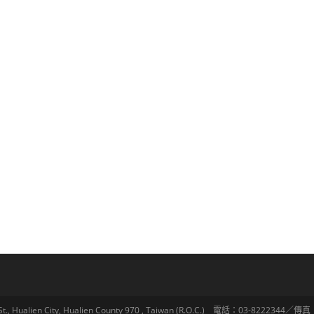
lien City, Hualien County 970 , Taiwan (R.O.C.) 電話：03-8222344／傳真：03