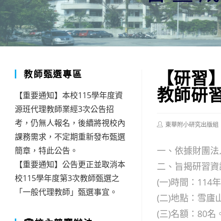
【研習
教師甄選專區
教師研
【重要通知】本校115學年度資
源班代理教師業經3次公告招
考，仍無人報名，後續將視校內
Post
東華附小研究出版組
author:
課務需求，不定期重新發布甄選
一、依據財團法人
簡章，特此公告。
【重要通知】公告更正並取消本
二、旨揭研習資
校115學年度第3次教師甄選之
(一)時間：11
「一般代理教師」甄選事宜。
(二)地點：雪廬
(三)名額：80名