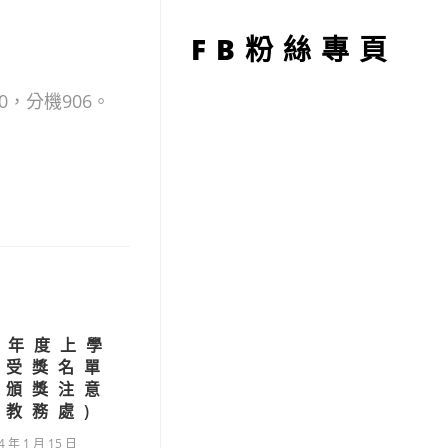
型
FB粉絲專頁
0，分機906。
學年度上學
末受獎名單
排頒獎注意
(教務處)
4 年 1 月 15 日