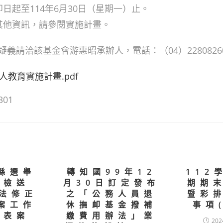
即日起至114年6月30日（星期一）止。
及其他資訊，請參閱實施計畫。
義請洽該基金會游惠昭承辦人，電話：（04）2280826
教育實施計畫.pdf
301
縣選舉
轉知國99年12
112
函檢送
月30日訂定發布
期期
憲法修正
之「公務人員退
暨彩
案工作
休撫卹基金撥補
事項
序表案
繳費用辦法」業
202