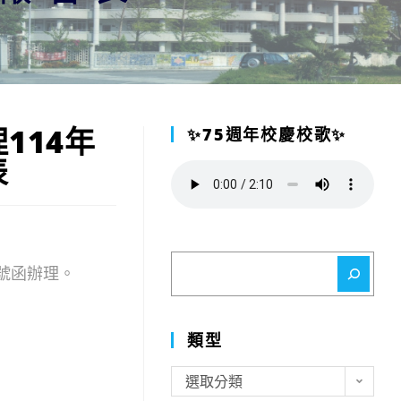
114年
✨75週年校慶校歌✨
表
搜
6號函辦理。
尋
類型
類
選取分類