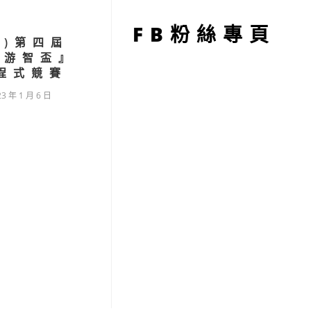
型
FB粉絲專頁
知)第四屆
達游智盃』
程式競賽
23 年 1 月 6 日