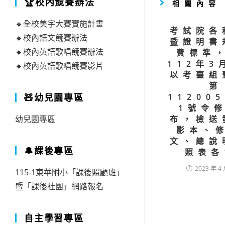
🏆校內競賽辦法
相關內容
🔹全校美字大賽實施計畫
考試院各
🔹校內語文競賽辦法
暨證明書
🔹校內英語歌唱競賽辦法
費標準
112年3
🔹校內英語歌唱競賽影片
以考臺組
第
🧸幼兒園專區
11200
1號令
幼兒園專區
布，檢送
影本、
文、總說
🔔課後專區
照表各
2023 年 4 
115-1東華附小「課後照顧班」
暨「課後社團」網路報名
自主學習專區