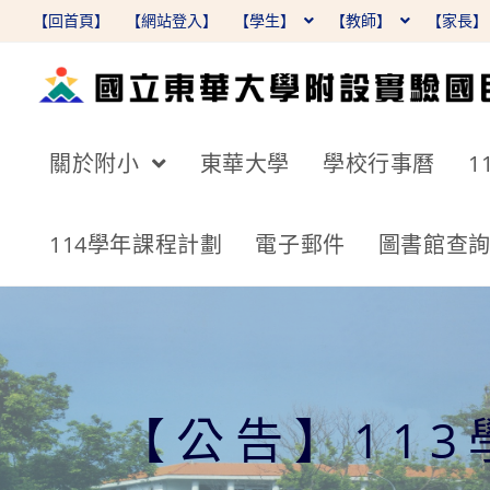
跳
【回首頁】
【網站登入】
【學生】
【教師】
【家長
轉
至
主
要
關於附小
東華大學
學校行事曆
1
內
容
114學年課程計劃
電子郵件
圖書館查
【公告】11