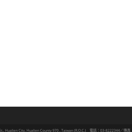
lien City, Hualien County 970 , Taiwan (R.O.C.) 電話：03-8222344／傳真：03