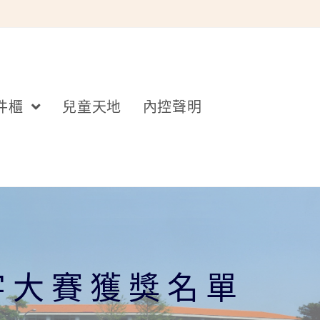
件櫃
兒童天地
內控聲明
字大賽獲獎名單