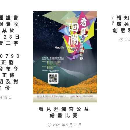
種證書
(轉
規費收
『廣
，業於
創意
月28日
20
壹二字
50790
修正發
發布令
修正條
明及對
1份
月 18 日
看見迴瀾宮公益
繪畫比賽
2021 年 9 月 23 日