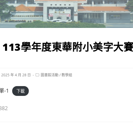
】113學年度東華附小美字大
st
Post
2025 年 4 月 28 日
圖書館活動
/
教學組
blished:
category:
-1
下載
382