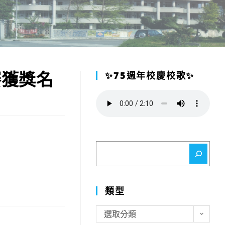
賽獲獎名
✨75週年校慶校歌✨
搜
尋
類型
類
選取分類