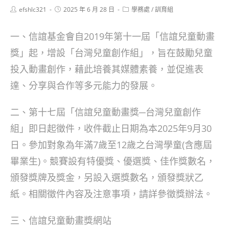
Post
Post
Post
efshlc321
2025 年 6 月 28 日
學務處
/
訓育組
author:
published:
category:
一、信誼基金會自2019年第十一屆「信誼兒童動畫
獎」起，增設「台灣兒童創作組」，旨在鼓勵兒童
投入動畫創作，藉此培養其媒體素養，並促進表
達、分享與合作等多元能力的發展。
二、第十七屆「信誼兒童動畫獎─台灣兒童創作
組」即日起徵件，收件截止日期為本2025年9月30
日。參加對象為年滿7歲至12歲之台灣學童(含應屆
畢業生)。競賽設有特優獎、優選獎、佳作獎數名，
頒發獎牌及獎金，另設入選獎數名，頒發獎狀乙
紙。相關徵件內容及注意事項，請詳參徵獎辦法。
三、信誼兒童動畫獎網站