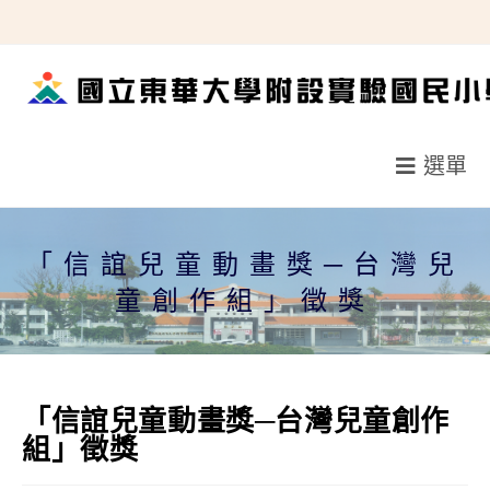
跳
轉
至
主
要
選單
內
容
「信誼兒童動畫獎─台灣兒
童創作組」徵獎
「信誼兒童動畫獎─台灣兒童創作
組」徵獎