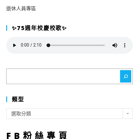
退休人員專區
✨75週年校慶校歌✨
搜
尋
類型
類
選取分類
型
FB粉絲專頁