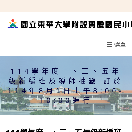
跳
轉
至
主
要
選單
內
容
114學年度一、三、五年
級新編班及導師抽籤 訂於
114年8月1日上午8:00-
10:00進行