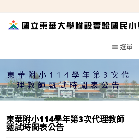
跳
轉
至
主
要
選單
內
容
東華附小114學年第3次代
理教師甄試時間表公告
東華附小114學年第3次代理教師
甄試時間表公告