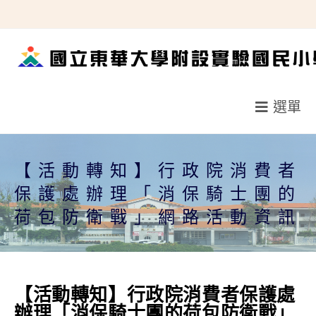
跳
轉
至
主
要
選單
內
容
【活動轉知】行政院消費者
保護處辦理「消保騎士團的
荷包防衛戰」網路活動資訊
【活動轉知】行政院消費者保護處
辦理「消保騎士團的荷包防衛戰」