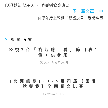
more
[活動轉知]親子天下 × 翻轉教育送班書
articles
下一篇文章
114學年度上學期「閱讀之星」受獎名單
相關內容
公視3台「疫起線上看」節目表1
份，供參用
2021 年 5 月 28 日
[比賽訊息]2025第四屆【圖書
館與我】全國圖文比賽
2025 年 9 月 3 日