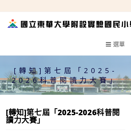
跳
轉
至
主
要
選單
內
容
[轉知]第七屆「2025-
2026科普閱讀力大賽」
[轉知]第七屆「2025-2026科普閱
讀力大賽」