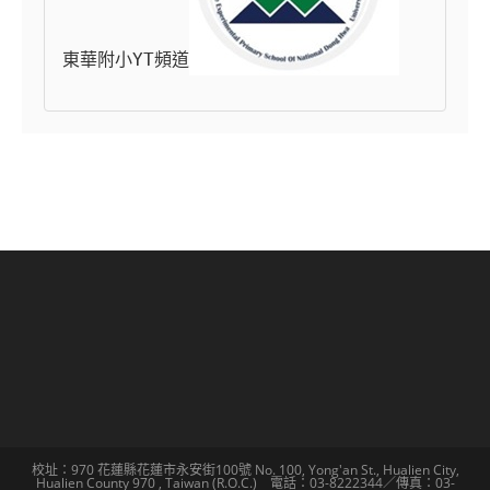
東華附小YT頻道
校址：970 花蓮縣花蓮市永安街100號 No. 100, Yong'an St., Hualien City,
Hualien County 970 , Taiwan (R.O.C.) 電話：03-8222344／傳真：03-