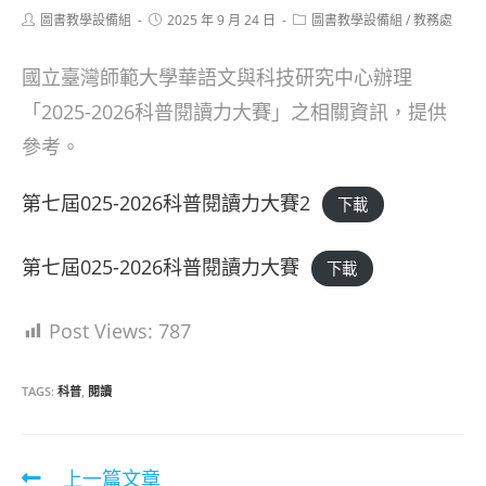
Post
Post
Post
圖書教學設備組
2025 年 9 月 24 日
圖書教學設備組
/
教務處
author:
published:
category:
國立臺灣師範大學華語文與科技研究中心辦理
「2025-2026科普閱讀力大賽」之相關資訊，提供
參考。
第七屆025-2026科普閱讀力大賽2
下載
第七屆025-2026科普閱讀力大賽
下載
Post Views:
787
TAGS:
科普
,
閱讀
Read
上一篇文章