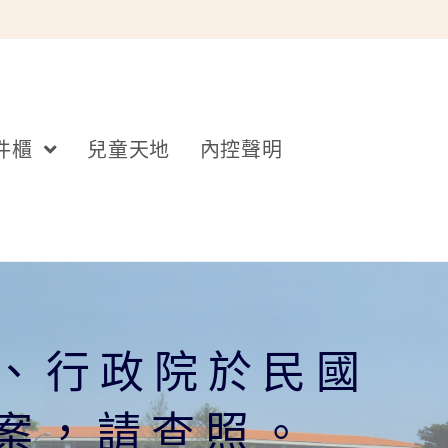
件櫃
兒童天地
內控聲明
、行政院於民國
一案，請查照。