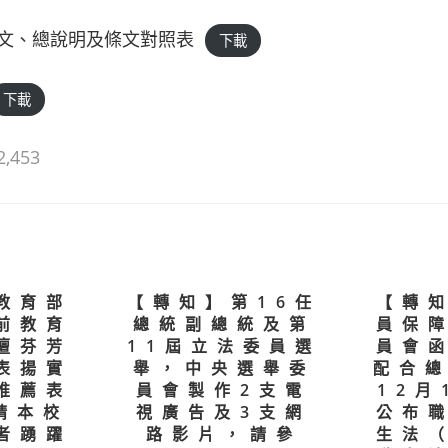
文、總說明及條文對照表
下載
下載
2,453
教育部
【轉知】第16任
【轉
前教育
總統副總統及第
員保
壇芬芳
11屆立法委員選
員會
表揚實
舉，中央選舉委
配合總
推薦表
員會製作2支電
12月
請本校
視廣告及3支網
公布
者踴躍
路影片，請參
生法