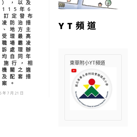
法），以及
115年6
日訂定發布
霸凌防治措
YT頻道
則、地方主
關受理最高
人職場霸凌
申訴處理辦
並均自同年
日施行，相
東華附小YT頻道
府機關之適
形及配套措
施案。
6 年 7 月 21 日