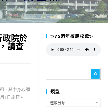
行政院於
✨75週年校慶校歌✨
案，請查
搜
尋
期，其中身心調
類型
1月1日施行。
類
選取分類