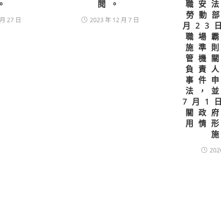
。
閱。
職安
勞動部
 月 27 日
2023 年 12 月 7 日
月23
職場
施準
管機
負責
事件
法，
7月1
關政
用情
202