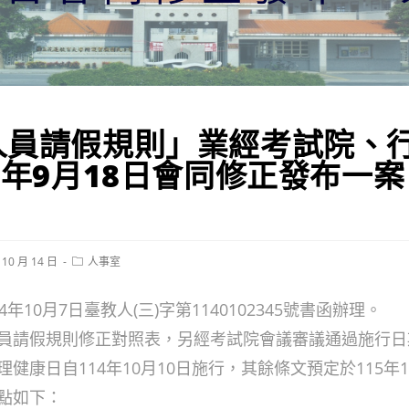
人員請假規則」業經考試院、
4年9月18日會同修正發布一
Post
 10 月 14 日
人事室
category:
年10月7日臺教人(三)字第1140102345號書函辦理。
員請假規則修正對照表，另經考試院會議審議通過施行日
健康日自114年10月10日施行，其餘條文預定於115年
點如下：