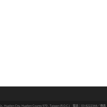
lien City, Hualien County 970 , Taiwan (R.O.C.) 電話：03-8222344／傳真：03