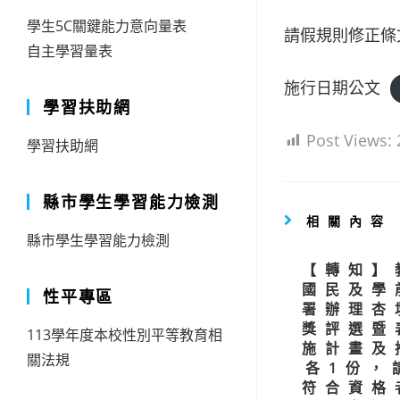
學生5C關鍵能力意向量表
請假規則修正條
自主學習量表
施行日期公文
學習扶助網
Post Views:
學習扶助網
縣市學生學習能力檢測
相關內容
縣市學生學習能力檢測
【轉知】
國民及學
性平專區
署辦理杏
獎評選暨
113學年度本校性別平等教育相
施計畫及
關法規
各1份，
符合資格