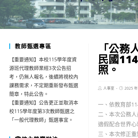
「公務
教師甄選專區
民國11
【重要通知】本校115學年度資
照。
源班代理教師業經3次公告招
考，仍無人報名，後續將視校內
課務需求，不定期重新發布甄選
Post
Post
人事室
2025 年
author:
published:
簡章，特此公告。
【重要通知】公告更正並取消本
一、依教育部114
校115學年度第3次教師甄選之
二、本次公務人
「一般代理教師」甄選事宜。
適假配合世界心理
三、本次修正重