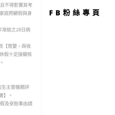
型
，且不得影響其考
FB粉絲專頁
家庭照顧假與身
准給之28日病
3款【育嬰、與收
休假十足接續核
。
衛生主管機關評
書】。
病假及安胎事由請