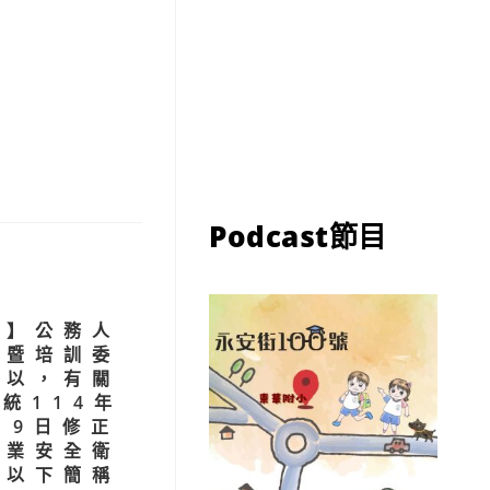
Podcast節目
知】公務人
障暨培訓委
函以，有關
統114年
19日修正
職業安全衛
（以下簡稱