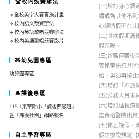
🏆校內競賽辦法
(一)增訂身心
🔹全校美字大賽實施計畫
績或為其他不利
🔹校內語文競賽辦法
心調適假不在此
🔹校內英語歌唱競賽辦法
(二)將病假期
🔹校內英語歌唱競賽影片
假區隔。
(三)留職停薪
🧸幼兒園專區
養兒童先行共同
幼兒園專區
給，毋須再按比
(四)增訂「奉
🔔課後專區
(五)公務人員
(六)增訂延長
115-1東華附小「課後照顧班」
鑑合格醫院出具
暨「課後社團」網路報名
(七)修正娩假
自主學習專區
假之檢證規定【