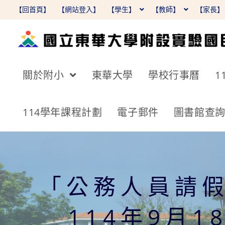
跳
【回首頁】
【網站登入】
【學生】
【教師】
【家長
轉
至
主
要
關於附小
東華大學
學校行事曆
1
內
容
114學年課程計劃
電子郵件
圖書館查
「公務人員請
114年9月