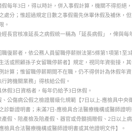
調適假每年3日，得以時計，併入事假計算，機關不得拒絕
之處分；惟超過規定日數之事假需先休畢休假及補休，但
限。
滿後經長官核准延長之病假統一稱為「延長病假」，俾與每年
後回職復薪者，依公務人員留職停薪辦法第5條第1項第1至
生活或照顧孫子女留職停薪者】規定，視同年資銜接，其
例計算；惟留職停薪期間不在職，仍不得併計為休假年資
派執行跨機關業務」得核給公假。
未具休假3日資格者，每年仍給予3日休假。
病假、公傷病公假之檢證層級化規範【7日以上-應檢具中央
之診斷證明書；未滿7日-應檢具合法醫療機構或醫師證明
、流產假、陪產檢及陪產假、器官或骨髓捐贈假、2日以上
應檢具合法醫療機構或醫師證明書或其他證明文件】。