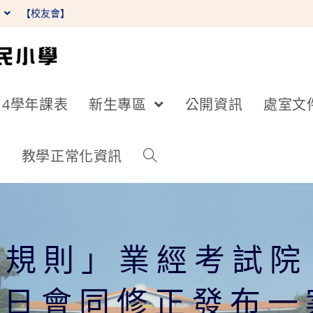
】
【校友會】
14學年課表
新生專區
公開資訊
處室文
詢
教學正常化資訊
假規則」業經考試院
18日會同修正發布