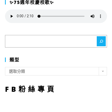
✨75週年校慶校歌✨
搜
尋
類型
類
選取分類
型
FB粉絲專頁