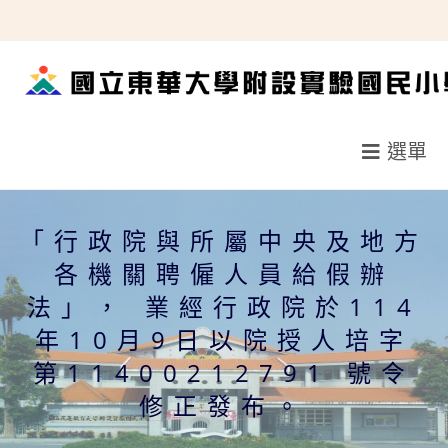
跳
轉
至
主
要
選單
內
容
「行政院與所屬中央及地方
各機關聘僱人員給假辦
法」， 業經行政院於114
年10月9日以院授人培字
第11400212791 號令
修正發布。