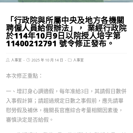
「行政院與所屬中央及地方各機關
聘僱人員給假辦法」， 業經行政院
於114年10月9日以院授人培字第
11400212791 號令修正發布。
Post
Post
Post
人事室
2025 年 10 月 14 日
人事室
author:
published:
category:
本次修正重點：
一、增訂身心調適假，每年准給3日，其請假日數併
入事假計算；請超過規定日數之事假前，應先請畢
慰勞假及補休，機關長官應綜合考量相關因素後，
審慎決定是否給假。