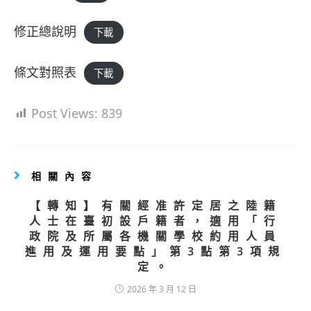
修正總說明
下載
條文對照表
下載
Post Views:
839
相關內容
【轉知】有關經准許定居之陸籍
人士在臺初設戶籍者，適用「行
政院及所屬各機關學校約用人員
進用及運用要點」第3點第3項規
定。
2026 年 3 月 12 日