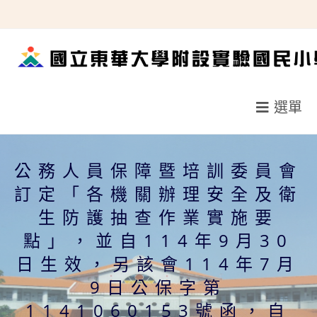
跳
轉
至
主
要
選單
內
容
公務人員保障暨培訓委員會
訂定「各機關辦理安全及衛
生防護抽查作業實施要
點」，並自114年9月30
日生效，另該會114年7月
9日公保字第
1141060153號函，自