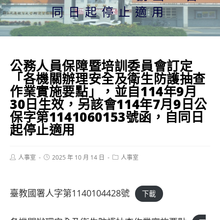
同日起停止適用
公務人員保障暨培訓委員會訂定
「各機關辦理安全及衛生防護抽查
作業實施要點」，並自114年9月
30日生效，另該會114年7月9日公
保字第1141060153號函，自同日
起停止適用
Post
Post
Post
人事室
2025 年 10 月 14 日
人事室
author:
published:
category:
臺教國署人字第1140104428號
下載