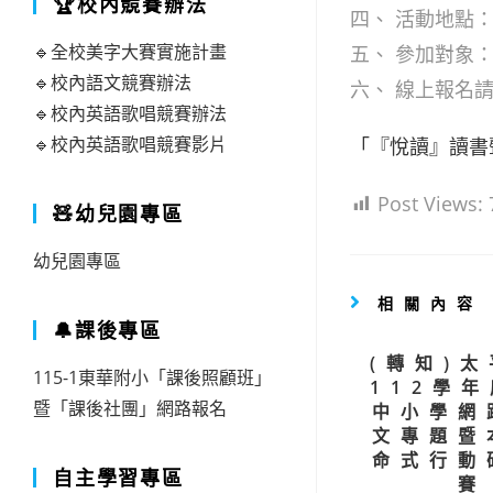
🏆校內競賽辦法
四、 活動地點
🔹全校美字大賽實施計畫
五、 參加對象
🔹校內語文競賽辦法
六、 線上報名
🔹校內英語歌唱競賽辦法
🔹校內英語歌唱競賽影片
「『悅讀』讀書
Post Views:
🧸幼兒園專區
幼兒園專區
相關內容
🔔課後專區
(轉知)
115-1東華附小「課後照顧班」
112學
暨「課後社團」網路報名
中小學網
文專題暨
命式行動
自主學習專區
賽