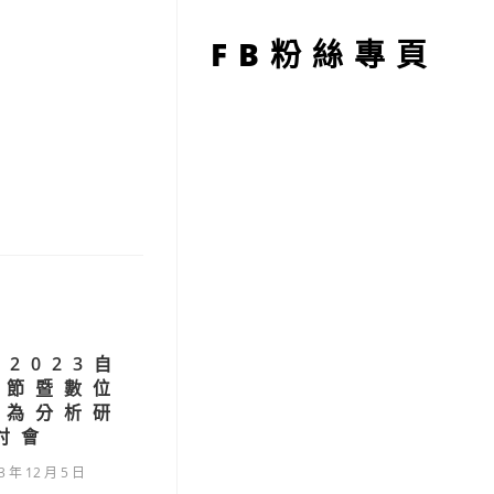
型
。
FB粉絲專頁
)2023自
習節暨數位
行為分析研
討會
3 年 12 月 5 日