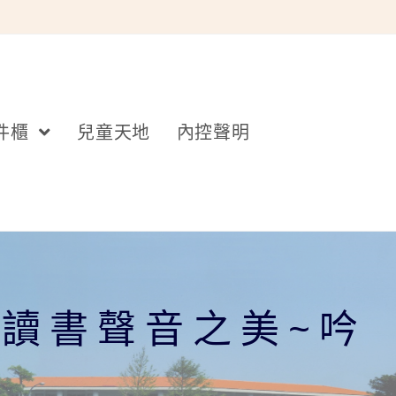
件櫃
兒童天地
內控聲明
讀書聲音之美~吟