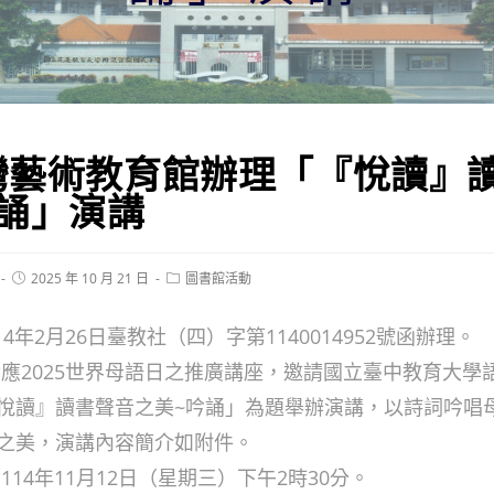
灣藝術教育館辦理「『悅讀』
吟誦」演講
Post
Post
2025 年 10 月 21 日
圖書館活動
published:
category:
4年2月26日臺教社（四）字第1140014952號函辦理。
響應2025世界母語日之推廣講座，邀請國立臺中教育大學
悅讀』讀書聲音之美~吟誦」為題舉辦演講，以詩詞吟唱
之美，演講內容簡介如附件。
114年11月12日（星期三）下午2時30分。