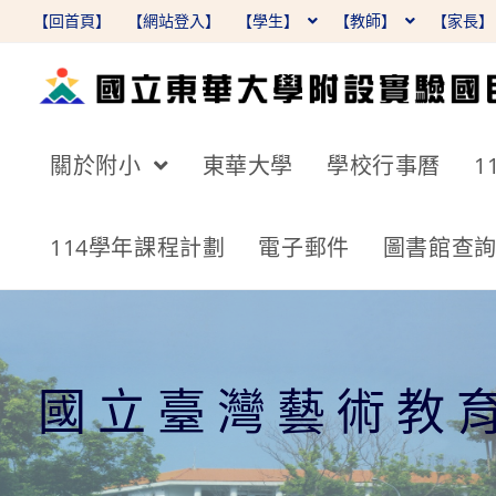
跳
【回首頁】
【網站登入】
【學生】
【教師】
【家長
轉
至
主
要
關於附小
東華大學
學校行事曆
1
內
容
114學年課程計劃
電子郵件
圖書館查
國立臺灣藝術教