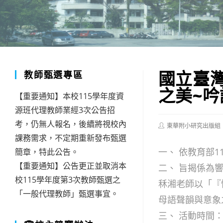
國立臺
教師甄選專區
之美~
【重要通知】本校115學年度資
源班代理教師業經3次公告招
考，仍無人報名，後續將視校內
Post
東華附小研究出版組
author:
課務需求，不定期重新發布甄選
一、 依教育部11
簡章，特此公告。
【重要通知】公告更正並取消本
二、 旨揭係為
校115學年度第3次教師甄選之
秝湘老師以「『
「一般代理教師」甄選事宜。
母語聲韻與意象
三、 活動時間：