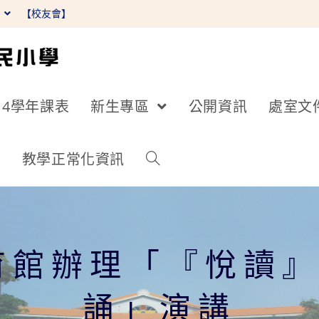
】
【校友會】
14學年課表
新生專區
公開資訊
處室文
詢
教學正常化資訊
育館辦理「『悅讀』
誦」演講