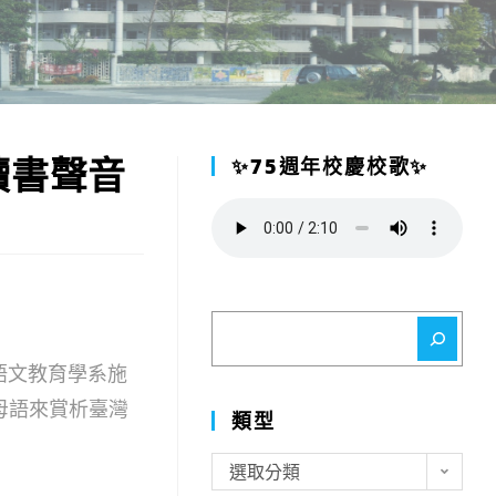
讀書聲音
✨75週年校慶校歌✨
搜
尋
語文教育學系施
母語來賞析臺灣
類型
類
選取分類