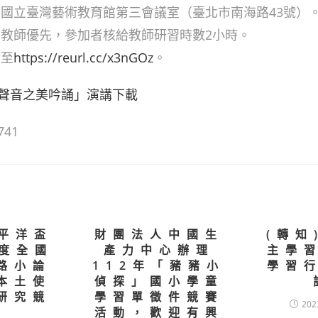
：國立臺灣藝術教育館第三會議室（臺北市南海路43號）
：教師優先，參加者核給教師研習時數2小時。
請至
https://reurl.cc/x3nGOz
。
聲音之美吟誦」演講下載
741
太平洋盃
財團法人中國生
(轉知
年度全國
產力中心辦理
主學
路小論
112年「豬豬小
學習
本土使
偵探」國小學童
研究競
學習單徵件競賽
202
活動，歡迎有興