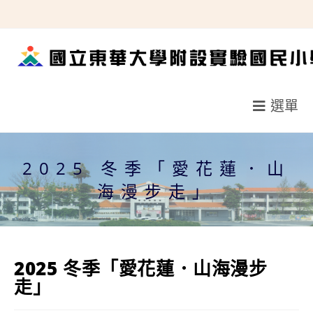
跳
轉
至
主
要
選單
內
容
2025 冬季「愛花蓮．山
海漫步走」
2025 冬季「愛花蓮．山海漫步
走」