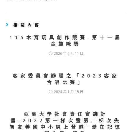
相關內容
115木育玩具創作競賽-第十一屆
金趣咪獎
2026 年 6 月 11 日
客家委員會辦理之「2023客家
合唱比賽」
2024 年 1 月 15 日
亞洲大學社會責任實踐計
畫-2022第一梯次暨第二梯次失
智友善國中小線上營隊~愛在記憶