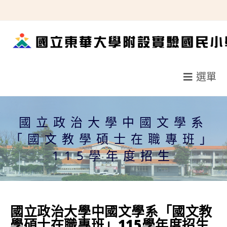
跳
轉
至
主
要
選單
內
容
國立政治大學中國文學系
「國文教學碩士在職專班」
115學年度招生
國立政治大學中國文學系「國文教
學碩士在職專班」115學年度招生