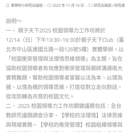
Post
Post
Post
東華附小研究出版組
2025 年 11 月 14 日
研究出版組
/
研究處
author:
published:
category:
說明～
一、 親子天下2025 校園領導力工作坊將於
12/14（日）下午13:30~16:30於親子天下Club（臺
北市中山區建國北路一段126號5樓）實體舉辦，以
「校園衝突管理與法理情思維領導」為主題，旨在
協助校園領導者有效應對衝突管理與親師溝通兩大
實務難題，幫助校園領導者掌握以法為本、以理為
據、以情為橋的領導思維，打造從對立走向對話、
從攻防轉為共育的校園文化。
二、 2025 校園領導力工作坊關鍵議題包括：全台
教師荒議題調查分享、【學校的法理情】法律思維
與現場實務、【學校的衝突管理】校園組織領導與