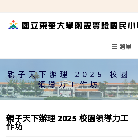
跳
轉
至
主
要
選單
內
容
親子天下辦理 2025 校園
領導力工作坊
親子天下辦理 2025 校園領導力工
作坊