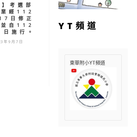
知】考選部
業經112
17日修正
YT頻道
並自112
1日施行。
23 年 9 月 7 日
東華附小YT頻道