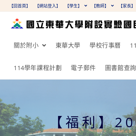
跳
【回首頁】
【網站登入】
【學生】
【教師】
【家長
轉
至
主
要
關於附小
東華大學
學校行事曆
1
內
容
114學年課程計劃
電子郵件
圖書館查
【福利】2