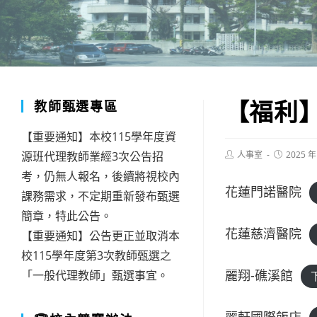
【福利】
教師甄選專區
【重要通知】本校115學年度資
Post
Post
源班代理教師業經3次公告招
人事室
2025 年
author:
published:
考，仍無人報名，後續將視校內
花蓮門諾醫院
課務需求，不定期重新發布甄選
簡章，特此公告。
花蓮慈濟醫院
【重要通知】公告更正並取消本
校115學年度第3次教師甄選之
麗翔-礁溪館
「一般代理教師」甄選事宜。