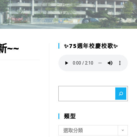
新~~
✨75週年校慶校歌✨
搜
尋
類型
類
選取分類