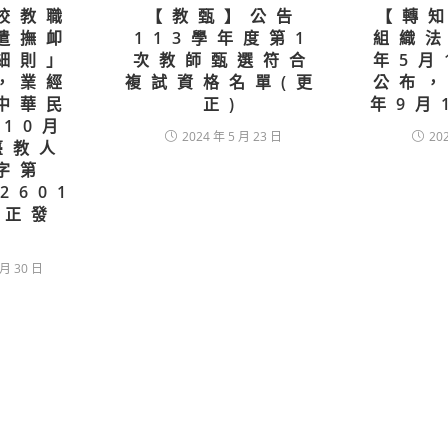
校教職
【教甄】公告
【轉
遣撫卹
113學年度第1
組織法
細則」
次教師甄選符合
年5月
，業經
複試資格名單(更
公布，
中華民
正)
年9月
年10月
2024 年 5 月 23 日
20
臺教人
字第
02601
修正發
。
 月 30 日