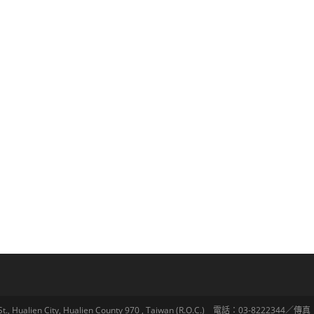
lien City, Hualien County 970 , Taiwan (R.O.C.) 電話：03-8222344／傳真：03