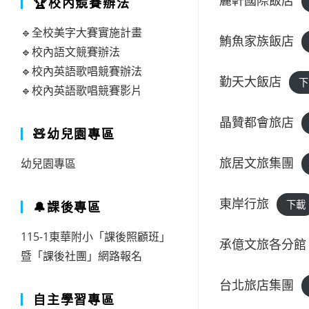
麗軒國際飯店
🏆校內競賽辦法
🔹全校美字大賽實施計畫
鮪魚家族飯店
🔹校內語文競賽辦法
🔹校內英語歌唱競賽辦法
勤天大飯店
下
🔹校內英語歌唱競賽影片
晶贊都會旅店
🧸幼兒園專區
旅居文旅集團
幼兒園專區
東岸行旅
下載
🔔課後專區
115-1東華附小「課後照顧班」
承億文旅各分館
暨「課後社團」網路報名
台北旅店集團
自主學習專區