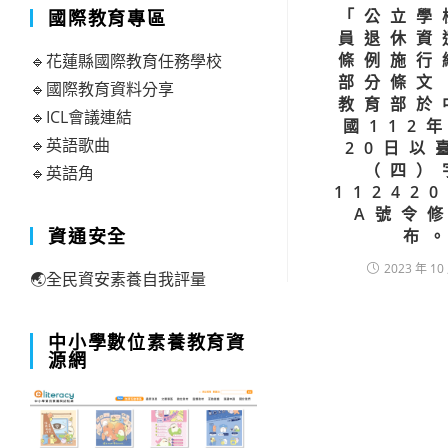
「公立學
國際教育專區
員退休資
條例施行
🔹花蓮縣國際教育任務學校
部分條文
🔹國際教育資料分享
教育部於
🔹ICL會議連結
國112
🔹英語歌曲
20日以
（四）
🔹英語角
11242
A號令
資通安全
布
2023 年 10
🌏全民資安素養自我評量
中小學數位素養教育資
源網