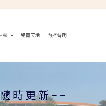
件櫃
兒童天地
內控聲明
隨時更新~~