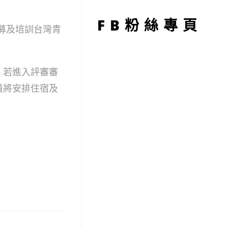
型
FB粉絲專頁
召募及培訓台灣青
，若進入評審審
員將安排住宿及