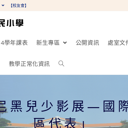
】
【校友會】
14學年課表
新生專區
公開資訊
處室文
詢
教學正常化資訊
國慕尼黑兒少影展—國
區代表」