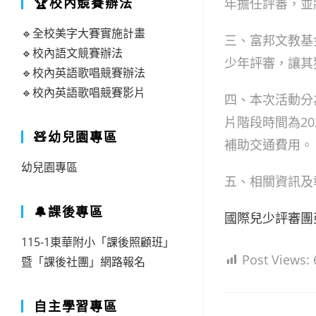
🏆校內競賽辦法
年擔任評審，並
🔹全校美字大賽實施計畫
三、富邦文教基
🔹校內語文競賽辦法
少年評審，讓其
🔹校內英語歌唱競賽辦法
🔹校內英語歌唱競賽影片
四、本次活動分
片階段時間為2
🧸幼兒園專區
補助交通費用。
幼兒園專區
五、相關資訊及
🔔課後專區
國際兒少評審團
115-1東華附小「課後照顧班」
Post Views:
暨「課後社團」網路報名
自主學習專區