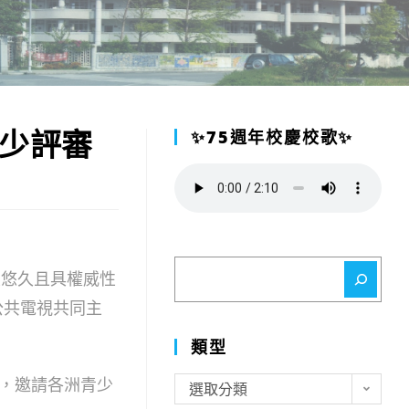
兒少評審
✨75週年校慶校歌✨
搜
歷史最悠久且具權威性
尋
公共電視共同主
類型
，邀請各洲青少
類
選取分類