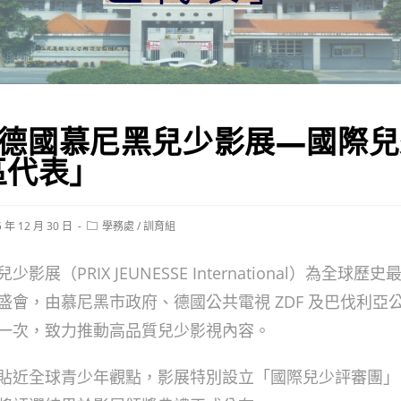
6 德國慕尼黑兒少影展—國際
區代表」
Post
5 年 12 月 30 日
學務處
/
訓育組
ed:
category:
影展（PRIX JEUNESSE International）為全球
盛會，由慕尼黑市政府、德國公共電視 ZDF 及巴伐利亞
一次，致力推動高品質兒少影視內容。
貼近全球青少年觀點，影展特別設立「國際兒少評審團」