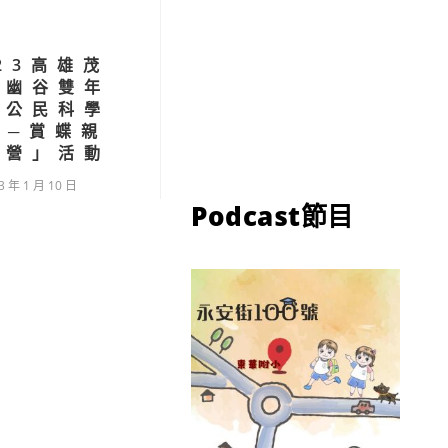
23高雄茂
蝶幽谷雙年
紀公民科學
營─賞蝶親
驗營」活動
3 年 1 月 10 日
Podcast節目