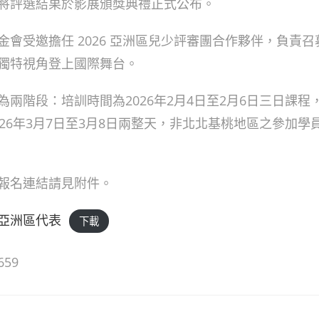
將評選結果於影展頒獎典禮正式公布。
金會受邀擔任 2026 亞洲區兒少評審團合作夥伴，負責
獨特視角登上國際舞台。
為兩階段：培訓時間為2026年2月4日至2月6日三日課程
026年3月7日至3月8日兩整天，非北北基桃地區之參加學
報名連結請見附件。
亞洲區代表
下載
659