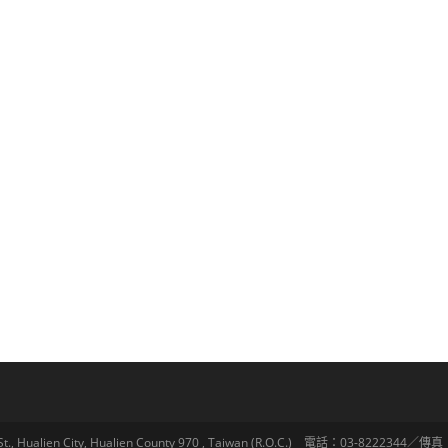
lien City, Hualien County 970 , Taiwan (R.O.C.) 電話：03-8222344／傳真：03