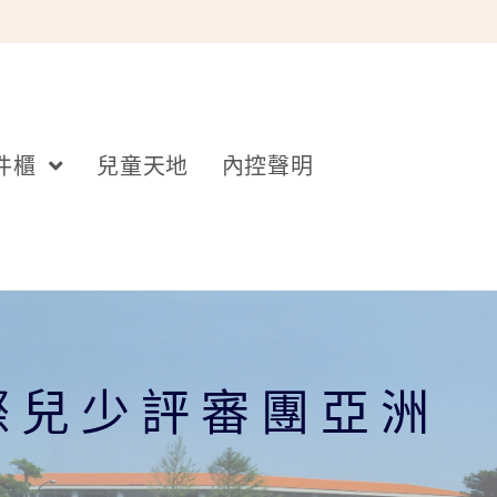
件櫃
兒童天地
內控聲明
際兒少評審團亞洲