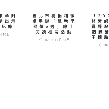
東華附
臺北市稅捐稽徵
「20
請出示
處舉辦「租稅學
林紫
打紀錄
習快e通」線上
賞蝶
閱讀相關活動
體驗
月 10 日
子體
2023 年 11 月 24 日
202