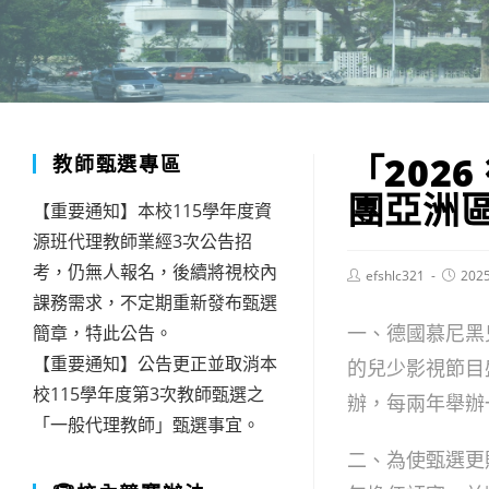
「202
教師甄選專區
團亞洲
【重要通知】本校115學年度資
源班代理教師業經3次公告招
考，仍無人報名，後續將視校內
Post
Post
efshlc321
202
author:
publish
課務需求，不定期重新發布甄選
一、德國慕尼黑兒少
簡章，特此公告。
【重要通知】公告更正並取消本
的兒少影視節目
校115學年度第3次教師甄選之
辦，每兩年舉辦
「一般代理教師」甄選事宜。
二、為使甄選更