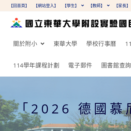
跳
【回首頁】
【網站登入】
【學生】
【教師】
【家長
轉
至
主
要
關於附小
東華大學
學校行事曆
1
內
容
114學年課程計劃
電子郵件
圖書館查
「2026 德