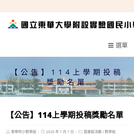
跳
轉
至
主
要
選單
內
容
【公告】114上學期投稿
獎勵名單
【公告】114上學期投稿獎勵名單
Post
Post
Post
東華附小教學組
2026 年 1 月 1 日
圖書館活動
/
教學組