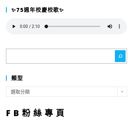
✨75週年校慶校歌✨
搜
尋
類型
類
選取分類
型
FB粉絲專頁