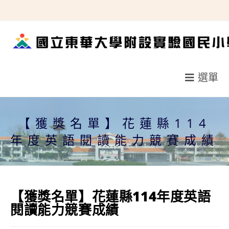
跳
轉
至
主
要
選單
內
容
【獲獎名單】花蓮縣114
年度英語閱讀能力競賽成績
【獲獎名單】花蓮縣114年度英語
閱讀能力競賽成績