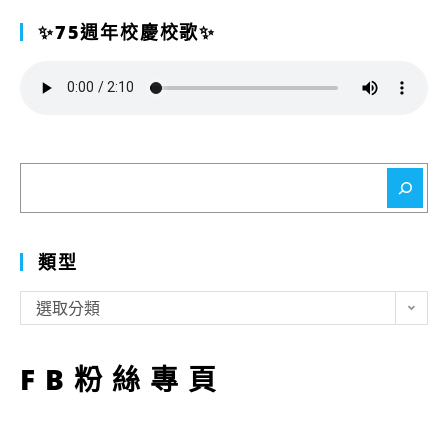
✨75週年校慶校歌✨
搜
尋
類型
類
選取分類
型
FB粉絲專頁