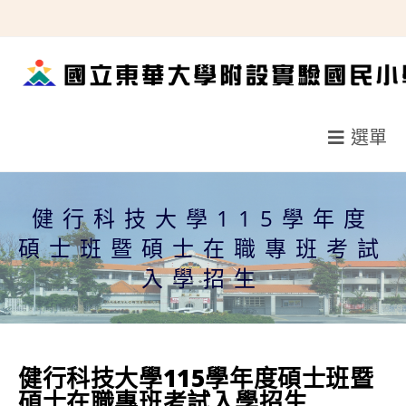
跳
轉
至
主
要
選單
內
容
健行科技大學115學年度
碩士班暨碩士在職專班考試
入學招生
健行科技大學115學年度碩士班暨
碩士在職專班考試入學招生