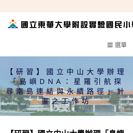
跳
轉
至
主
要
選單
內
容
【研習】國立中山大學辦理
「島嶼DNA：星羅引航探
尋南島連結與永續路徑」計
畫之工作坊