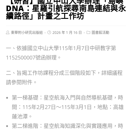
【研習】國立中山大學辦理「島嶼
DNA：星羅引航探尋南島連結與永
續路徑」計畫之工作坊
Post
Post
Post
東華附小研究出版組
2026 年 1 月 16 日
圖書館活動
author:
published:
category:
一、依據國立中山大學115年1月7日中研教字第
1152500007號函辦理。
二、旨揭工作坊課程分成三個階段如下，詳細議程
請參閱附件。
第一梯基礎：星空航海入門與自然導航基礎，時
間：115年2月27日～115年3月1日，地點：高雄
蓮池潭。
第二梯進階：星空航海知識深化與實踐應用，時