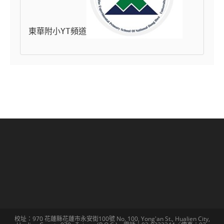
東華附小YT頻道
校址：970 花蓮縣花蓮市永安街100號 No. 100, Yong'an St., Hualien City,