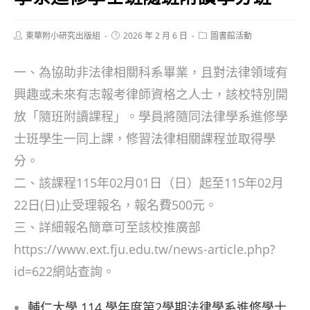
Post
Post
Post
東華附小研究出版組
2026 年 2 月 6 日
圖書館活動
author:
published:
category:
一、為協助非法律相關科系畢業，且對法律領域有
興趣或未來有志報考律師資格之人士，該校特別開
放「隨班附讀課程」。學員將隨同法律學系進修學
士班學生一同上課，修習法律相關課程並取得學
分。
二、該課程115年02月01日（日）起至115年02月
22日(日)止受理報名，報名費500元。
三、詳細報名簡章可至該校推廣部
https://www.ext.fju.edu.tw/news-article.php?
id=622網站查詢。
輔仁大學 114 學年度第2學期法律學系進修學士