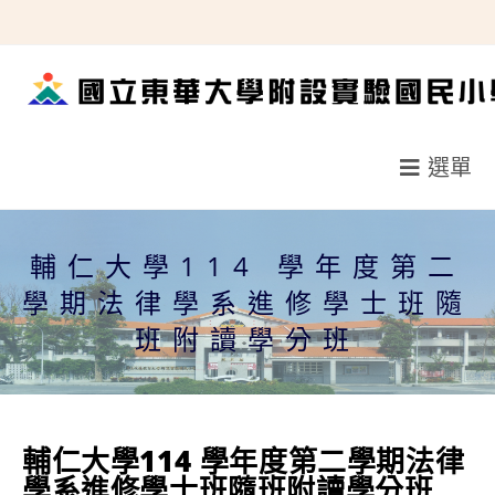
跳
轉
至
主
要
選單
內
容
輔仁大學114 學年度第二
學期法律學系進修學士班隨
班附讀學分班
輔仁大學114 學年度第二學期法律
學系進修學士班隨班附讀學分班