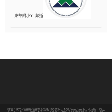
東華附小YT頻道
校址：970 花蓮縣花蓮市永安街100號 No. 100, Yong'an St., Hualien City,