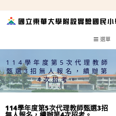
跳
轉
至
主
要
選單
內
容
114學年度第5次代理教師
甄選3招無人報名，續辦第
4次招考。
114學年度第5次代理教師甄選3招
無人報名，續辦第4次招考。