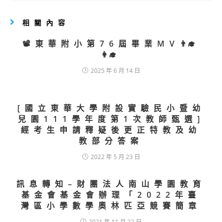
相關內容
📽️東華附小第76屆畢業MV👨‍🎓
👩‍🎓
2025 年 6 月 14 日
[國立東華大學附設實驗民小暨幼
兒園111學年度第1次教師甄選]
經考生申請釋疑後更正特教及幼
教部分答案
2022 年 5 月 23 日
訊息轉知–財團法人南山學園教育
基金會基金會辦理「2022年臺
灣區小學數學奧林匹亞競賽簡章
2021 年 11 月 22 日