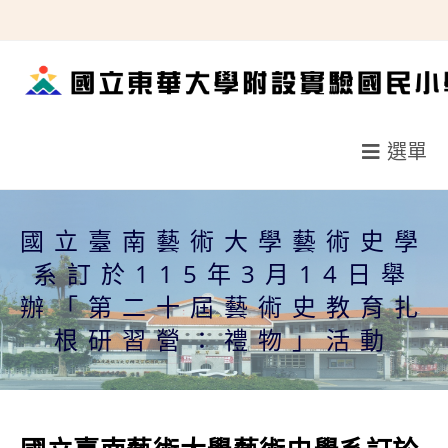
跳
轉
至
主
要
選單
內
容
國立臺南藝術大學藝術史學
系訂於115年3月14日舉
辦「第二十屆藝術史教育扎
根研習營：禮物」活動